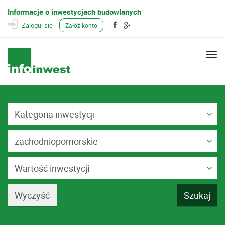
Informacje o inwestycjach budowlanych
Zaloguj się
Załóż konto
Togg
navi
Kategoria inwestycji
zachodniopomorskie
Wartość inwestycji