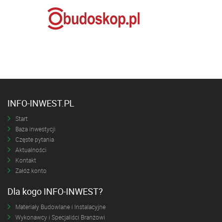
INFO-INWEST.PL
Start
Baza inwestycji
Częste pytania
Aktualności
Kontakt
Załóż konto
Dla kogo INFO-INWEST?
Materiały Budowlane i Instalacyjne
Wykonawcy i Specjaliści Branżowi