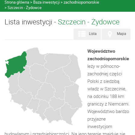
Strona główna
Baza inwestycji
zachodniopomorskie
Szczecin - Żydowce
Lista inwestycji -
Szczecin - Żydowce
Lista
Mapa
Województwo
zachodniopomorskie
leży w północno-
zachodniej części
Polski z siedzibą
władz w Szczecinie,
na odcinku 188 km
graniczy z Niemcami.
Województwo bardzo
przyjazne
inwestycjom
budowlanym i przedsiębiorczości. Na jego terenie znajduje się