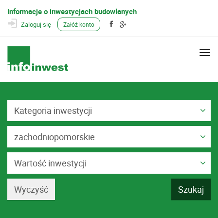
Informacje o inwestycjach budowlanych
Zaloguj się
Załóż konto
Togg
navi
Kategoria inwestycji
zachodniopomorskie
Wartość inwestycji