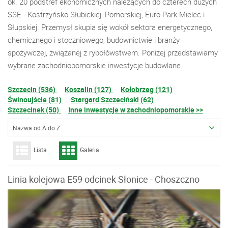
ok. 20 podstref ekonomicznych należących do czterech dużych
SSE - Kostrzyńsko-Słubickiej, Pomorskiej, Euro-Park Mielec i
Słupskiej. Przemysł skupia się wokół sektora energetycznego,
chemicznego i stoczniowego, budownictwie i branży
spożywczej, związanej z rybołówstwem. Poniżej przedstawiamy
wybrane zachodniopomorskie inwestycje budowlane.
Szczecin (536)
Koszalin (127)
Kołobrzeg (121)
Świnoujście (81)
Stargard Szczeciński (62)
Szczecinek (50)
Inne inwestycje w zachodniopomorskie >>
Nazwa od A do Z
Lista
Galeria
Linia kolejowa E59 odcinek Słonice - Choszczno