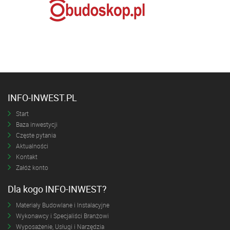
INFO-INWEST.PL
Start
Baza inwestycji
Częste pytania
Aktualności
Kontakt
Załóż konto
Dla kogo INFO-INWEST?
Materiały Budowlane i Instalacyjne
Wykonawcy i Specjaliści Branżowi
Wyposażenie, Usługi i Narzędzia