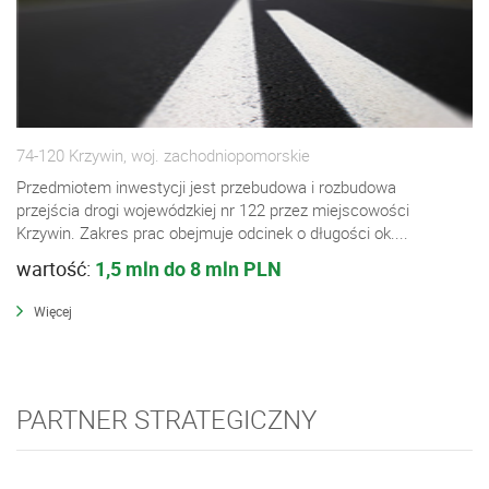
74-120 Krzywin, woj. zachodniopomorskie
Przedmiotem inwestycji jest przebudowa i rozbudowa
przejścia drogi wojewódzkiej nr 122 przez miejscowości
Krzywin. Zakres prac obejmuje odcinek o długości ok....
wartość:
1,5 mln do 8 mln PLN
Więcej
PARTNER STRATEGICZNY