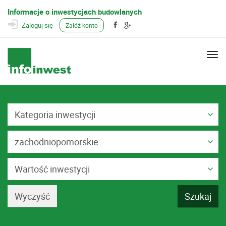
Informacje o inwestycjach budowlanych
Zaloguj się
Załóż konto
Togg
navi
Kategoria inwestycji
zachodniopomorskie
Wartość inwestycji