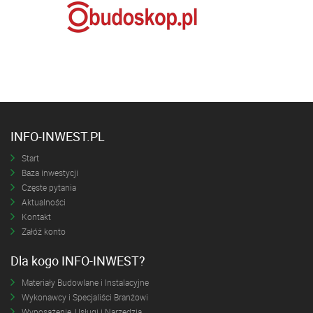
INFO-INWEST.PL
Start
Baza inwestycji
Częste pytania
Aktualności
Kontakt
Załóż konto
Dla kogo INFO-INWEST?
Materiały Budowlane i Instalacyjne
Wykonawcy i Specjaliści Branżowi
Wyposażenie, Usługi i Narzędzia