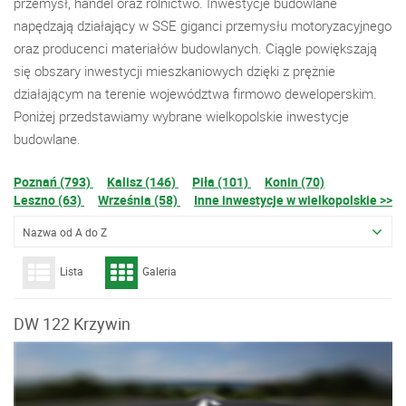
przemysł, handel oraz rolnictwo. Inwestycje budowlane
napędzają działający w SSE giganci przemysłu motoryzacyjnego
oraz producenci materiałów budowlanych. Ciągle powiększają
się obszary inwestycji mieszkaniowych dzięki z prężnie
działającym na terenie województwa firmowo deweloperskim.
Poniżej przedstawiamy wybrane wielkopolskie inwestycje
budowlane.
Poznań (793)
Kalisz (146)
Piła (101)
Konin (70)
Leszno (63)
Września (58)
Inne inwestycje w wielkopolskie >>
Nazwa od A do Z
Lista
Galeria
DW 122 Krzywin