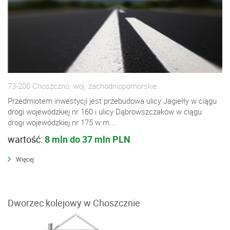
73-200 Choszczno, woj. zachodniopomorskie
Przedmiotem inwestycji jest przebudowa ulicy Jagiełły w ciągu
drogi wojewódzkiej nr 160 i ulicy Dąbrowszczaków w ciągu
drogi wojewódzkiej nr 175 w m....
wartość:
8 mln do 37 mln PLN
Więcej
Dworzec kolejowy w Choszcznie