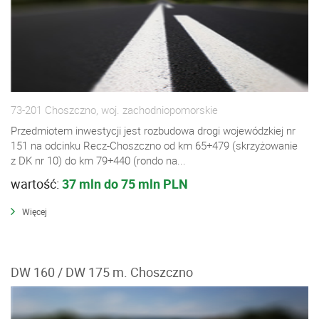
73-201 Choszczno, woj. zachodniopomorskie
Przedmiotem inwestycji jest rozbudowa drogi wojewódzkiej nr
151 na odcinku Recz-Choszczno od km 65+479 (skrzyżowanie
z DK nr 10) do km 79+440 (rondo na...
wartość:
37 mln do 75 mln PLN
Więcej
DW 160 / DW 175 m. Choszczno