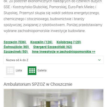
ok. 20 podstref ekonomicznych należących do czterech dużych
SSE - Kostrzyńsko-Słubickiej, Pomorskiej, Euro-Park Mielec i
Słupskiej. Przemysł skupia się wokół sektora energetycznego,
chemicznego i stoczniowego, budownictwie i branży
spożywczej, związanej z rybołówstwem. Poniżej przedstawiamy
wybrane zachodniopomorskie inwestycje budowlane.
Szczecin (536)
Koszalin (126)
Kołobrzeg (120)
Świnoujście (80)
Stargard Szczeciński (62)
Szczecinek (50)
Inne inwestycje w zachodniopomorskie >>
Nazwa od A do Z
Lista
Galeria
Ambulatorium SPZOZ w Choszcznie