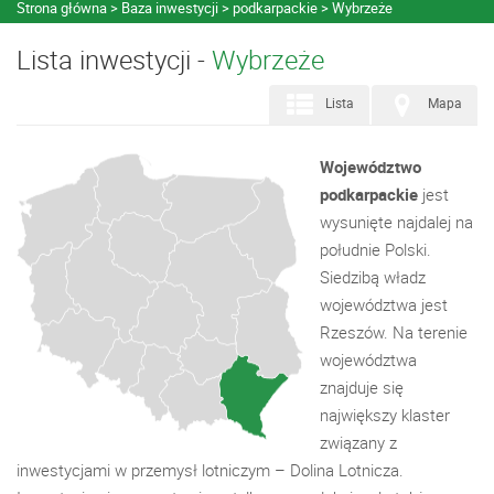
Strona główna
Baza inwestycji
podkarpackie
Wybrzeże
Lista inwestycji -
Wybrzeże
Lista
Mapa
Województwo
podkarpackie
jest
wysunięte najdalej na
południe Polski.
Siedzibą władz
województwa jest
Rzeszów. Na terenie
województwa
znajduje się
największy klaster
związany z
inwestycjami w przemysł lotniczym – Dolina Lotnicza.