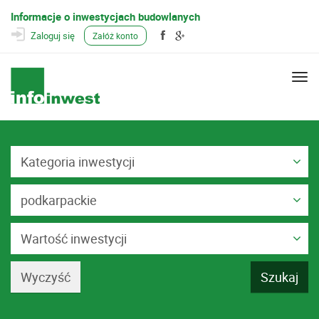
Informacje o inwestycjach budowlanych
Zaloguj się
Załóż konto
Togg
navi
Kategoria inwestycji
podkarpackie
Wartość inwestycji