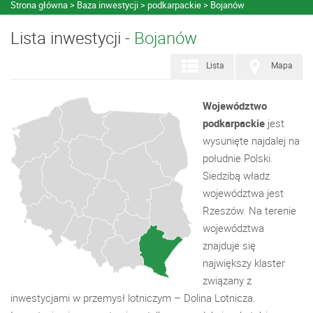
Strona główna
Baza inwestycji
podkarpackie
Bojanów
Lista inwestycji -
Bojanów
Lista
Mapa
Województwo
podkarpackie
jest
wysunięte najdalej na
południe Polski.
Siedzibą władz
województwa jest
Rzeszów. Na terenie
województwa
znajduje się
największy klaster
związany z
inwestycjami w przemysł lotniczym – Dolina Lotnicza.