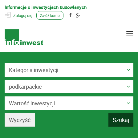
Informacje o inwestycjach budowlanych
Zaloguj się
Załóż konto
Togg
navi
Kategoria inwestycji
podkarpackie
Wartość inwestycji