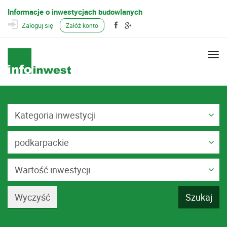
Informacje o inwestycjach budowlanych
Zaloguj się
Załóż konto
Togg
navi
Kategoria inwestycji
podkarpackie
Wartość inwestycji