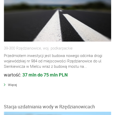
39-300 Rzędzianowice, woj. podkarpackie
Przedmiotem inwestycji jest budowa nowego odcinka drogi
wojewódzkiej nr 984 od miejscowości Rzędzianowice do ul.
Sienkiewicza w Mielcu wraz z budową mostu na...
wartość:
37 mln do 75 mln PLN
Więcej
Stacja uzdatniania wody w Rzędzianowicach