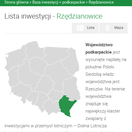
Strona główna
Baza inwestycji
podkarpackie
Rzędzianowice
Lista inwestycji -
Rzędzianowice
Lista
Mapa
Województwo
podkarpackie
jest
wysunięte najdalej na
południe Polski.
Siedzibą władz
województwa jest
Rzeszów. Na terenie
województwa
znajduje się
największy klaster
związany z
inwestycjami w przemysł lotniczym – Dolina Lotnicza.