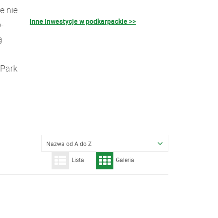
e nie
Inne inwestycje w podkarpackie >>
-
ą
-Park
Nazwa od A do Z
Lista
Galeria