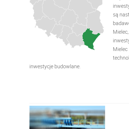
inwest
są nas
badawc
Mielec
inwest
Mielec 
techno
inwestycje budowlane.