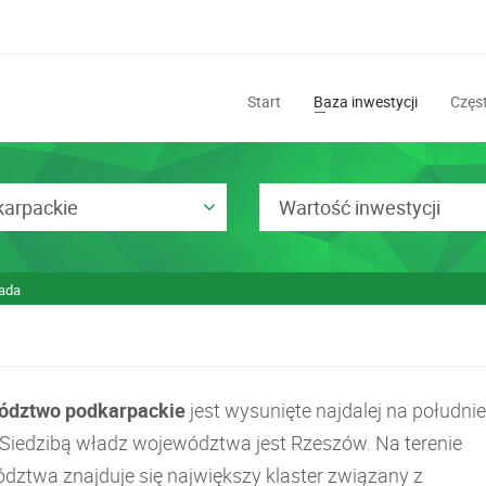
Start
Baza inwestycji
Częst
karpackie
Wartość inwestycji
sada
ództwo podkarpackie
jest wysunięte najdalej na południe
. Siedzibą władz województwa jest Rzeszów. Na terenie
dztwa znajduje się największy klaster związany z