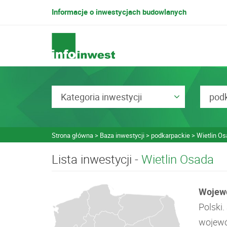
Informacje o inwestycjach budowlanych
Kategoria inwestycji
pod
Strona główna
Baza inwestycji
podkarpackie
Wietlin O
Lista inwestycji -
Wietlin Osada
Wojew
Polski
wojewó