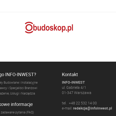
ogo INFO-INWEST?
Kontakt
INFO-INWEST
ły Budowlane i Instalacyjne
ul. Gabriela 4/1
wcy i Specjaliści Branżowi
01-347 Warszawa
żenie, Usługi i Narzędzia
tel. +48 22 532 14 00
kowe informacje
e-mail:
redakcja@infoinwest.pl
 zadawane pytania (FAQ)