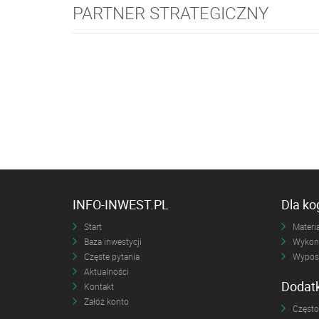
PARTNER STRATEGICZNY
INFO-INWEST.PL
Dla k
Start
Materia
Baza inwestycji
Wykona
Częste pytania
Wyposa
Aktualności
Dodat
Kontakt
Załóż konto
Często