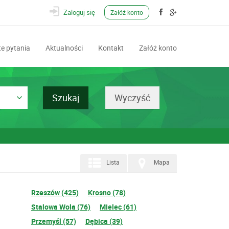
Zaloguj się
Załóż konto
e pytania
Aktualności
Kontakt
Załóż konto
Lista
Mapa
Rzeszów (425)
Krosno (78)
Stalowa Wola (76)
Mielec (61)
Przemyśl (57)
Dębica (39)