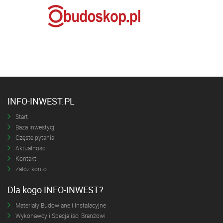
INFO-INWEST.PL
Start
Baza inwestycji
Częste pytania
Aktualności
Kontakt
Załóż konto
Dla kogo INFO-INWEST?
Materiały Budowlane i Instalacyjne
Wykonawcy i Specjaliści Branżowi