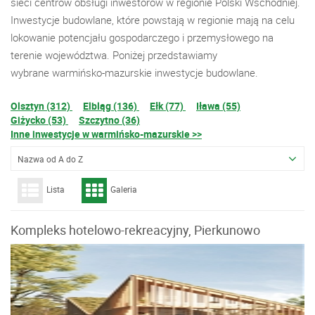
sieci centrów obsługi inwestorów w regionie Polski Wschodniej.
Inwestycje budowlane, które powstają w regionie mają na celu
lokowanie potencjału gospodarczego i przemysłowego na
terenie województwa. Poniżej przedstawiamy
wybrane warmińsko-mazurskie inwestycje budowlane.
Olsztyn (312)
Elbląg (136)
Ełk (77)
Iława (55)
Giżycko (53)
Szczytno (36)
Inne inwestycje w warmińsko-mazurskie >>
Nazwa od A do Z
Lista
Galeria
Kompleks hotelowo-rekreacyjny, Pierkunowo