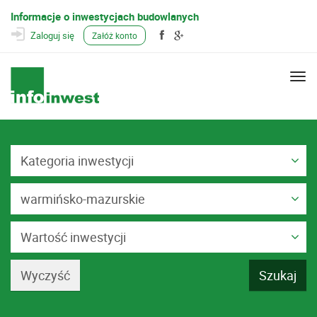
Informacje o inwestycjach budowlanych
Zaloguj się
Załóż konto
Togg
navi
Kategoria inwestycji
warmińsko-mazurskie
Wartość inwestycji