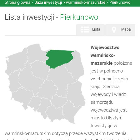
Strona główna
Baza inwestycji
warmińsko-mazurskie
Pierkunowo
Lista inwestycji -
Pierkunowo
Lista
Mapa
Województwo
warmińsko-
mazurskie
położone
jest w północno-
wschodniej części
kraju. Siedzibą
wojewody i władz
samorządu
województwa jest
miasto Olsztyn.
Inwestycje w
warmińsko-mazurskim dotyczą przede wszystkim tworzenia