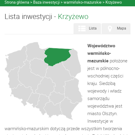
Strona główna
Baza inwestycji
warmińsko-mazurskie
Krzyżewo
Lista inwestycji -
Krzyżewo
Lista
Mapa
Województwo
warmińsko-
mazurskie
położone
jest w północno-
wschodniej części
kraju. Siedzibą
wojewody i władz
samorządu
województwa jest
miasto Olsztyn.
Inwestycje w
warmińsko-mazurskim dotyczą przede wszystkim tworzenia