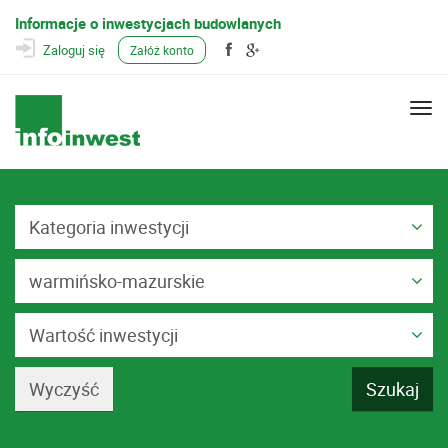
Informacje o inwestycjach budowlanych
Zaloguj się
Załóż konto
Togg
navi
Kategoria inwestycji
warmińsko-mazurskie
Wartość inwestycji