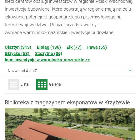
sieci centrów obsługi inwestorów w regionie Polski Wschodniej.
Inwestycje budowlane, które powstają w regionie mają na celu
lokowanie potencjału gospodarczego i przemysłowego na
terenie województwa. Poniżej przedstawiamy
wybrane warmińsko-mazurskie inwestycje budowlane.
Olsztyn (313)
Elbląg (136)
Ełk (77)
Iława (55)
Giżycko (53)
Szczytno (36)
Inne inwestycje w warmińsko-mazurskie >>
Nazwa od A do Z
Lista
Galeria
Biblioteka z magazynem eksponatów w Krzyżewie