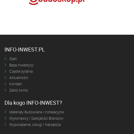
INFO-INWEST.PL
Start
Baza inwestycji
Częste pytania
Aktualności
Kontakt
Załóż konto
Dla kogo INFO-INWEST?
Materiały Budowlane i Instalacyjne
Wykonawcy i Specjaliści Branżowi
Wyposażenie, Usługi i Narzędzia