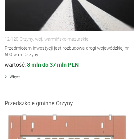
12-120 Orzyny, woj. warmińsko-mazurskie
Przedmiotem inwestycji jest rozbudowa drogi wojewódzkiej nr
600 w m. Orzyny....
wartość:
8 mln do 37 mln PLN
Więcej
Przedszkole gminne Orzyny