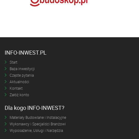
INFO-INWEST.PL
Start
Baza inwestycji
Częste pytania
Aktualności
Kontakt
Załóż konto
Dla kogo INFO-INWEST?
Materiały Budowlane i Instalacyjne
Wykonawcy i Specjaliści Branżowi
Wyposażenie, Usługi i Narzędzia