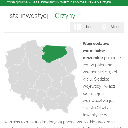
Strona główna
Baza inwestycji
warmińsko-mazurskie
Orzyny
Lista inwestycji -
Orzyny
Lista
Mapa
Województwo
warmińsko-
mazurskie
położone
jest w północno-
wschodniej części
kraju. Siedzibą
wojewody i władz
samorządu
województwa jest
miasto Olsztyn.
Inwestycje w
warmińsko-mazurskim dotyczą przede wszystkim tworzenia