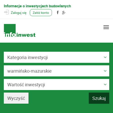
Informacje o inwestycjach budowlanych
Zaloguj się
Załóż konto
Togg
navi
Kategoria inwestycji
warmińsko-mazurskie
Wartość inwestycji