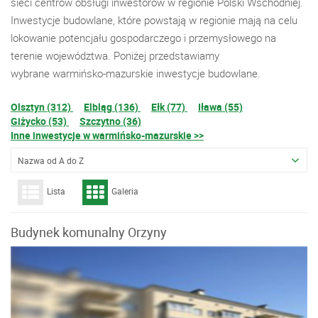
sieci centrów obsługi inwestorów w regionie Polski Wschodniej.
Inwestycje budowlane, które powstają w regionie mają na celu
lokowanie potencjału gospodarczego i przemysłowego na
terenie województwa. Poniżej przedstawiamy
wybrane warmińsko-mazurskie inwestycje budowlane.
Olsztyn (312)
Elbląg (136)
Ełk (77)
Iława (55)
Giżycko (53)
Szczytno (36)
Inne inwestycje w warmińsko-mazurskie >>
Nazwa od A do Z
Lista
Galeria
Budynek komunalny Orzyny