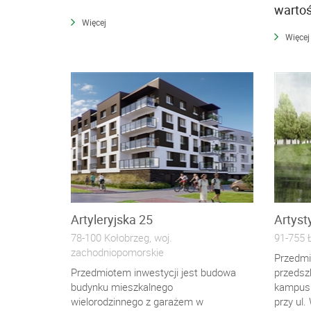
warto
Więcej
Więcej
Artyleryjska 25
Artyst
78-100 Kołobrzeg, woj.
91-755 Ł
zachodniopomorskie
Przedmi
Przedmiotem inwestycji jest budowa
przedszk
budynku mieszkalnego
kampusu
wielorodzinnego z garażem w
przy ul.