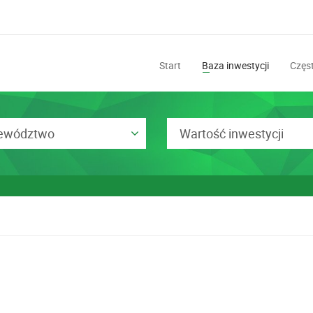
Start
Baza inwestycji
Częst
ewództwo
Wartość inwestycji