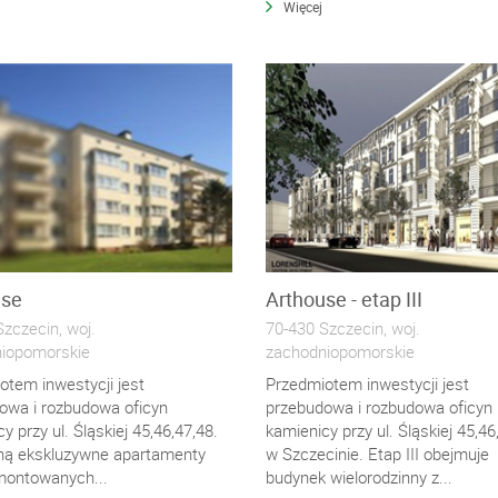
Więcej
use
Arthouse - etap III
zczecin, woj.
70-430 Szczecin, woj.
iopomorskie
zachodniopomorskie
otem inwestycji jest
Przedmiotem inwestycji jest
owa i rozbudowa oficyn
przebudowa i rozbudowa oficyn
y przy ul. Śląskiej 45,46,47,48.
kamienicy przy ul. Śląskiej 45,46
ą ekskluzywne apartamenty
w Szczecinie. Etap III obejmuje
ontowanych...
budynek wielorodzinny z...