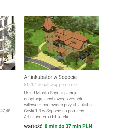
Artinkubator w Sopocie
81-704 Sopot, woj. pomorskie
Urząd Miasta Sopotu planuje
adaptację zabytkowego zespołu
willowo – parkowego przy ul. Jakuba
,47,48
Goyki 1-3 w Sopocie na potrzeby
Artinkubatora i biblioteki...
wartość:
8 mln do 37 mln PLN