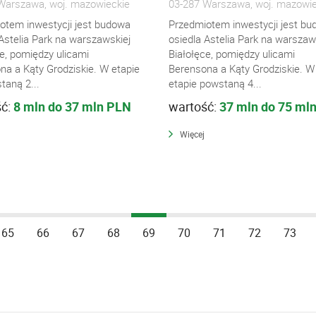
Warszawa, woj. mazowieckie
03-287 Warszawa, woj. mazowie
otem inwestycji jest budowa
Przedmiotem inwestycji jest b
Astelia Park na warszawskiej
osiedla Astelia Park na warszaw
e, pomiędzy ulicami
Białołęce, pomiędzy ulicami
na a Kąty Grodziskie. W etapie
Berensona a Kąty Grodziskie. W 
taną 2...
etapie powstaną 4...
ść:
8 mln do 37 mln PLN
wartość:
37 mln do 75 ml
Więcej
65
66
67
68
69
70
71
72
73