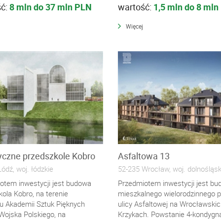
ść:
8 mln do 37 mln PLN
wartość:
1,5 mln do 8 mln
Więcej
yczne przedszkole Kobro
Asfaltowa 13
ódź, woj. łódzkie
52-235 Wrocław, woj. dolnośląsk
otem inwestycji jest budowa
Przedmiotem inwestycji jest b
ola Kobro, na terenie
mieszkalnego wielorodzinnego p
 Akademii Sztuk Pięknych
ulicy Asfaltowej na Wrocławski
 Wojska Polskiego, na
Krzykach. Powstanie 4-kondygn