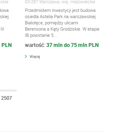
ckie
03-287 Warszawa, woj. mazowieckie
udowa
Przedmiotem inwestycji jest budowa
skiej
osiedla Astelia Park na warszawskiej
Białołęce, pomiędzy ulicami
III
Berensona a Kąty Grodziskie. W etapie
IB powstanie 5...
n PLN
wartość:
37 mln do 75 mln PLN
Więcej
2507