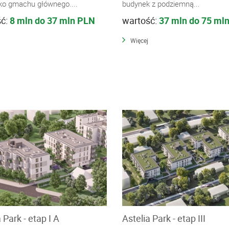
ko gmachu głównego....
budynek z podziemną...
ść:
8 mln do 37 mln PLN
wartość:
37 mln do 75 ml
Więcej
 Park - etap I A
Astelia Park - etap III