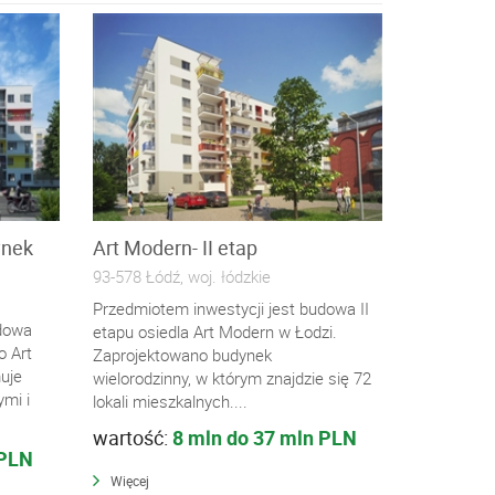
ynek
Art Modern- II etap
93-578 Łódź, woj. łódzkie
Przedmiotem inwestycji jest budowa II
udowa
etapu osiedla Art Modern w Łodzi.
o Art
Zaprojektowano budynek
uje
wielorodzinny, w którym znajdzie się 72
ymi i
lokali mieszkalnych....
wartość:
8 mln do 37 mln PLN
 PLN
Więcej