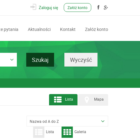
Zaloguj się
Załóż konto
e pytania
Aktualności
Kontakt
Załóż konto
Lista
Mapa
Nazwa od A do Z
Lista
Galeria