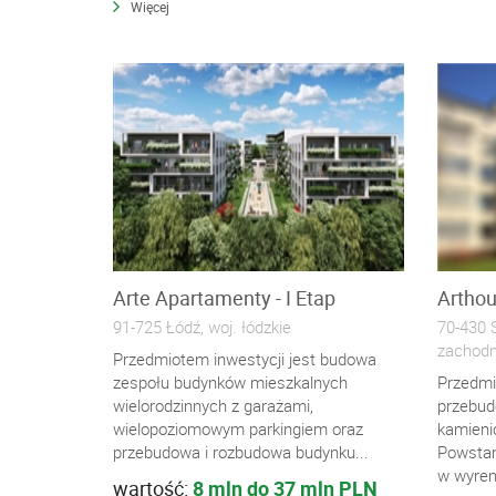
Więcej
Arte Apartamenty - I Etap
Artho
91-725 Łódź, woj. łódzkie
70-430 S
zachodn
Przedmiotem inwestycji jest budowa
zespołu budynków mieszkalnych
Przedmi
wielorodzinnych z garażami,
przebud
wielopoziomowym parkingiem oraz
kamienic
przebudowa i rozbudowa budynku...
Powstan
w wyrem
wartość:
8 mln do 37 mln PLN