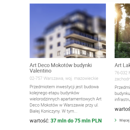
Art Deco Mokotów budynki
Art La
Valentino
76-032 M
02-757 Warszawa, woj. mazowieckie
zachodn
Przedmiotem inwestycji jest budowa
Przedmi
kolejnego etapu budynków
budynku
wielorodzinnych apartamentowych Art
infrastr
Deco Mokotów w Warszawie przy ul.
warto
Białej Koniczyny. W tym...
wartość:
37 mln do 75 mln PLN
Więcej