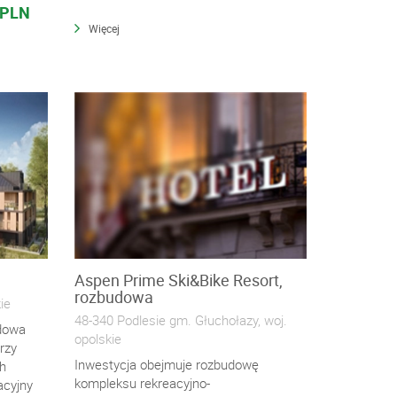
 PLN
Więcej
Aspen Prime Ski&Bike Resort,
rozbudowa
ie
48-340 Podlesie gm. Głuchołazy, woj.
udowa
opolskie
rzy
Inwestycja obejmuje rozbudowę
ch
kompleksu rekreacyjno-
acyjny