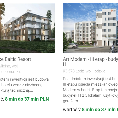
ke Baltic Resort
Art Modern - III etap - bud
H
ielno, woj.
93-578 Łódź, woj. łódzkie
iopomorskie
Przedmiotem inwestycji jest b
otem inwestycji jest budowa
III etapu osiedla mieszkanioweg
 hotelu wraz z niezbędną
Modern w Łodzi. Etap ten obejm
ukturą techniczną....
budynek H z 5 lokalami użytkow
ść:
8 mln do 37 mln PLN
garażem...
wartość:
8 mln do 37 mln