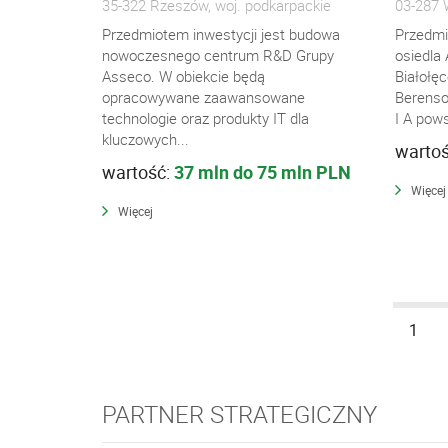
35-322 Rzeszów, woj. podkarpackie
03-287 
Przedmiotem inwestycji jest budowa
Przedmi
nowoczesnego centrum R&D Grupy
osiedla 
Asseco. W obiekcie będą
Białołęc
opracowywane zaawansowane
Berenso
technologie oraz produkty IT dla
I A pows
kluczowych...
warto
wartość:
37 mln do 75 mln PLN
Więcej
Więcej
1
PARTNER STRATEGICZNY