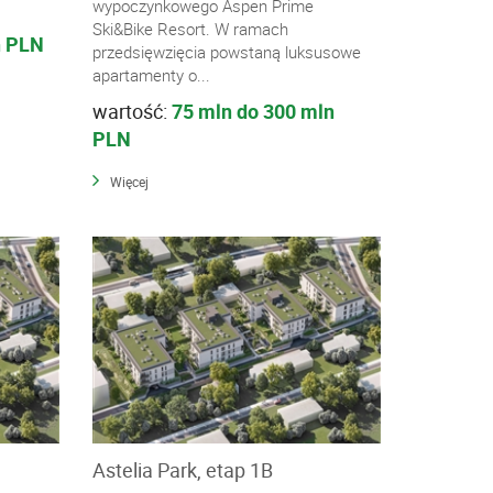
wypoczynkowego Aspen Prime
Ski&Bike Resort. W ramach
n PLN
przedsięwzięcia powstaną luksusowe
apartamenty o...
wartość:
75 mln do 300 mln
PLN
Więcej
Astelia Park, etap 1B