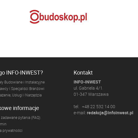
ogo INFO-INWEST?
Kontakt
INFO-INWEST
ły Budowlane i Instalacyjne
ul. Gabriela 4/1
wcy i Specjaliści Branżowi
01-347 Warszawa
żenie, Usługi i Narzędzia
tel. +48 22 532 14 00
kowe informacje
e-mail:
redakcja@infoinwest.pl
 zadawane pytania (FAQ)
amin
ka prywatności