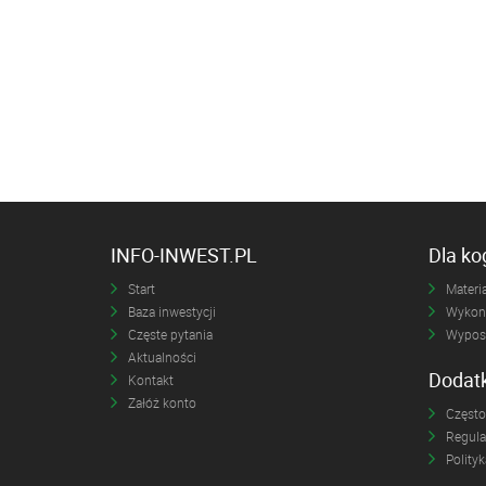
INFO-INWEST.PL
Dla k
Start
Materia
Baza inwestycji
Wykona
Częste pytania
Wyposa
Aktualności
Dodat
Kontakt
Załóż konto
Często
Regul
Polity