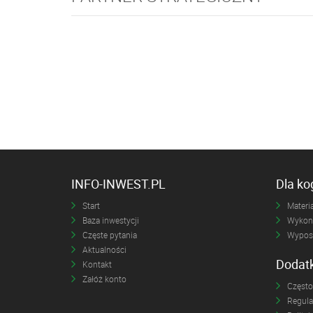
INFO-INWEST.PL
Dla k
Start
Materia
Baza inwestycji
Wykona
Częste pytania
Wyposa
Aktualności
Dodat
Kontakt
Załóż konto
Często
Regul