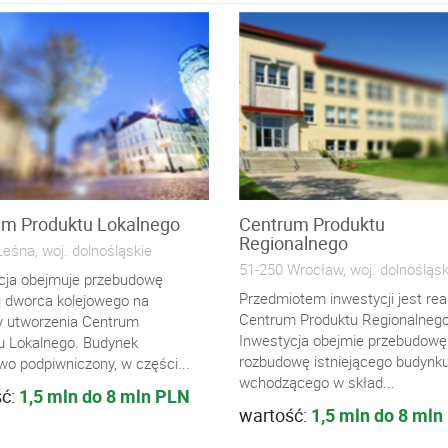
um Produktu Lokalnego
Centrum Produktu
Regionalnego
eśna, woj. dolnośląskie
51-250 Wrocław, woj. dolnośląsk
cja obejmuje przebudowę
Przedmiotem inwestycji jest real
 dworca kolejowego na
Centrum Produktu Regionalnego
y utworzenia Centrum
Inwestycja obejmie przebudowę 
u Lokalnego. Budynek
rozbudowę istniejącego budynku
wo podpiwniczony, w części...
wchodzącego w skład...
ść:
1,5 mln do 8 mln PLN
wartość:
1,5 mln do 8 mln