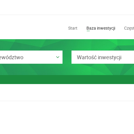
Start
Baza inwestycji
Częst
ewództwo
Wartość inwestycji