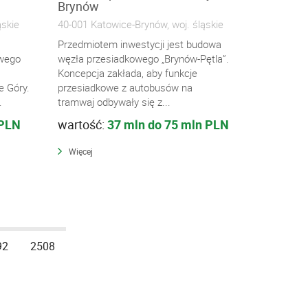
Brynów
ąskie
40-001 Katowice-Brynów, woj. śląskie
Przedmiotem inwestycji jest budowa
owego
węzła przesiadkowego „Brynów-Pętla”.
Koncepcja zakłada, aby funkcje
e Góry.
przesiadkowe z autobusów na
.
tramwaj odbywały się z...
 PLN
wartość:
37 mln do 75 mln PLN
Więcej
92
2508