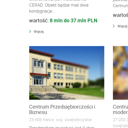
CERAD. Obiekt będzie miał dwie
Centrum
kondygnacje...
warto
wartość:
8 mln do 37 mln PLN
Więcej
Więcej
Centrum Przedsiębiorczości i
Centru
Biznesu
modern
25-406 Kielce, woj. świętokrzyskie
27-200 
świętok
Przedmiotem inwestycji jest II etap