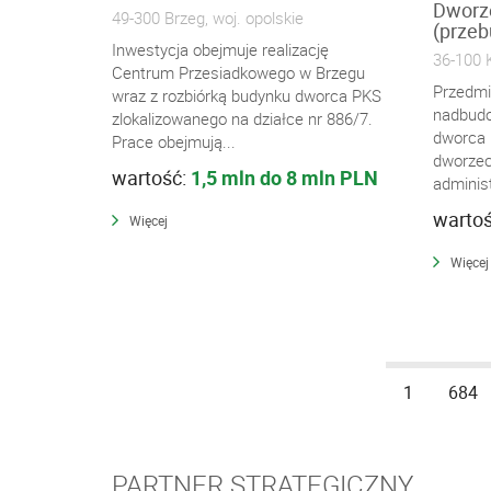
Dworz
49-300 Brzeg, woj. opolskie
(prze
Inwestycja obejmuje realizację
36-100 
Centrum Przesiadkowego w Brzegu
Przedmi
wraz z rozbiórką budynku dworca PKS
nadbudo
zlokalizowanego na działce nr 886/7.
dworca 
Prace obejmują...
dworzec
wartość:
1,5 mln do 8 mln PLN
adminis
warto
Więcej
Więcej
1
684
PARTNER STRATEGICZNY