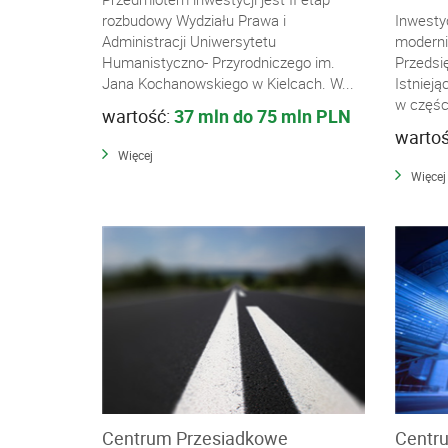
rozbudowy Wydziału Prawa i
Inwesty
Administracji Uniwersytetu
moderni
Humanistyczno- Przyrodniczego im.
Przedsię
Jana Kochanowskiego w Kielcach. W...
Istnieją
w częśc
wartość:
37 mln do 75 mln PLN
warto
Więcej
Więcej
Centrum Przesiadkowe
Centru