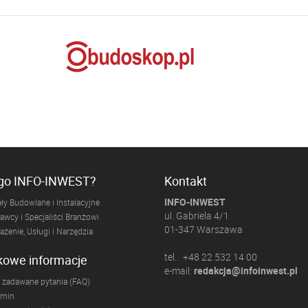
ogo INFO-INWEST?
Kontakt
INFO-INWEST
ły Budowlane i Instalacyjne
ul. Gabriela 4/1
wcy i Specjaliści Branżowi
01-347 Warszawa
żenie, Usługi i Narzędzia
tel. +48 22 532 14 00
kowe informacje
e-mail:
redakcja@infoinwest.pl
 zadawane pytania (FAQ)
amin