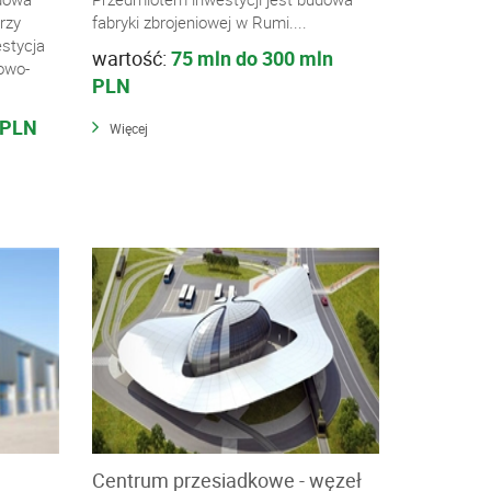
rzy
fabryki zbrojeniowej w Rumi....
estycja
wartość:
75 mln do 300 mln
owo-
PLN
 PLN
Więcej
Centrum przesiadkowe - węzeł