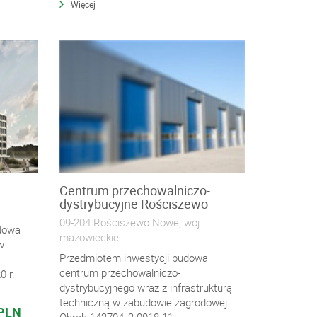
Więcej
Centrum przechowalniczo-
dystrybucyjne Rościszewo
09-204 Rościszewo Nowe, woj.
udowa
mazowieckie
w
Przedmiotem inwestycji budowa
centrum przechowalniczo-
0 r.
dystrybucyjnego wraz z infrastrukturą
techniczną w zabudowie zagrodowej.
 PLN
Obręb 142704_2.0018.11...