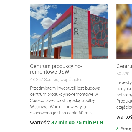
Centrum produkcyjno-
Centr
remontowe JSW
59-820 L
43-267 Suszec, woj. śląskie
Inwesty
Przedmiotem inwestycji jest budowa
budynku
centrum produkcyjno-remontowe w
potrzeb
Suszcu przez Jastrzębską Spółkę
Produkt
Węglową. Wartość inwestycji
częścio
szacowana jest na około 60 mln...
warto
wartość:
37 mln do 75 mln PLN
Więcej