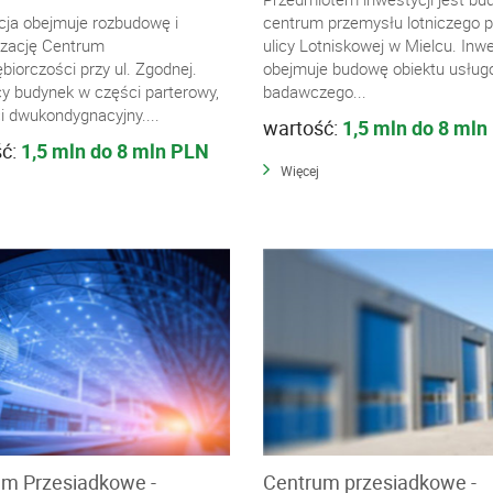
cja obejmuje rozbudowę i
centrum przemysłu lotniczego p
zację Centrum
ulicy Lotniskowej w Mielcu. Inw
biorczości przy ul. Zgodnej.
obejmuje budowę obiektu usług
cy budynek w części parterowy,
badawczego...
i dwukondygnacyjny....
wartość:
1,5 mln do 8 mln
ść:
1,5 mln do 8 mln PLN
Więcej
m Przesiadkowe -
Centrum przesiadkowe -