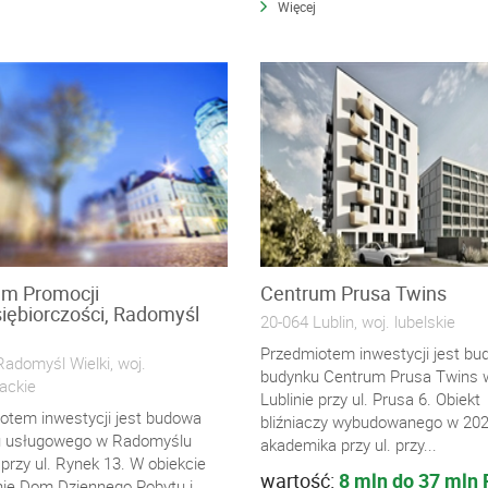
Więcej
um Promocji
Centrum Prusa Twins
iębiorczości, Radomyśl
20-064 Lublin, woj. lubelskie
Przedmiotem inwestycji jest b
adomyśl Wielki, woj.
budynku Centrum Prusa Twins 
ackie
Lublinie przy ul. Prusa 6. Obiekt
otem inwestycji jest budowa
bliźniaczy wybudowanego w 202
 usługowego w Radomyślu
akademika przy ul. przy...
przy ul. Rynek 13. W obiekcie
wartość:
8 mln do 37 mln
ie Dom Dziennego Pobytu i