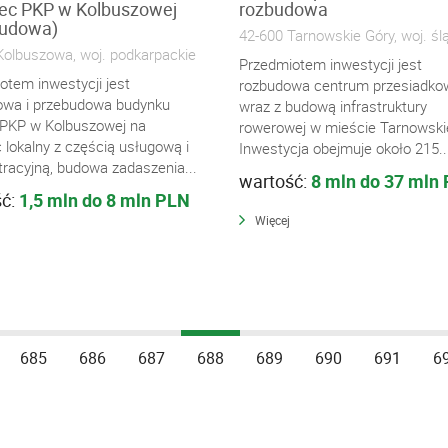
ec PKP w Kolbuszowej
rozbudowa
budowa)
42-600 Tarnowskie Góry, woj. śl
Kolbuszowa, woj. podkarpackie
Przedmiotem inwestycji jest
otem inwestycji jest
rozbudowa centrum przesiadk
wa i przebudowa budynku
wraz z budową infrastruktury
PKP w Kolbuszowej na
rowerowej w mieście Tarnowski
 lokalny z częścią usługową i
Inwestycja obejmuje około 215..
tracyjną, budowa zadaszenia...
wartość:
8 mln do 37 mln
ść:
1,5 mln do 8 mln PLN
Więcej
685
686
687
688
689
690
691
6