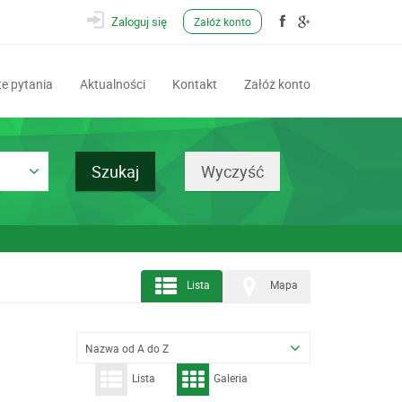
Zaloguj się
Załóż konto
e pytania
Aktualności
Kontakt
Załóż konto
Lista
Mapa
Nazwa od A do Z
Lista
Galeria