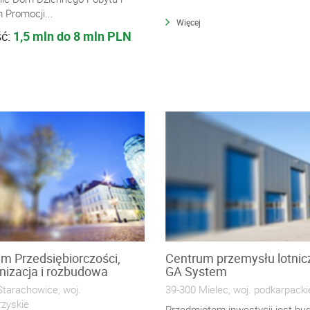
 Promocji...
Więcej
ść:
1,5 mln do 8 mln PLN
m Przedsiębiorczości,
Centrum przemysłu lotni
izacja i rozbudowa
GA System
Starachowice, woj.
39-300 Mielec, woj. podkarpacki
rzyskie
Przedmiotem inwestycji jest b