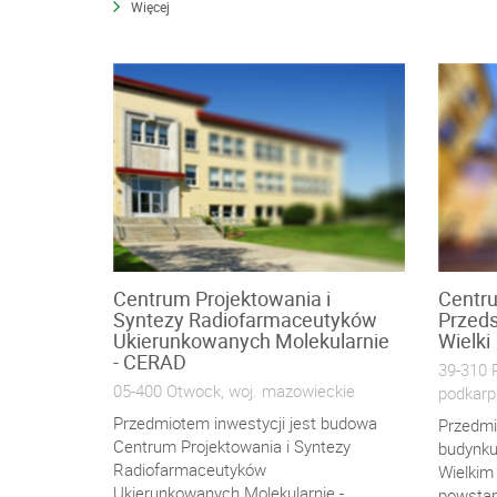
Więcej
Centrum Projektowania i
Centr
Syntezy Radiofarmaceutyków
Przeds
Ukierunkowanych Molekularnie
Wielki
- CERAD
39-310 R
05-400 Otwock, woj. mazowieckie
podkarp
Przedmiotem inwestycji jest budowa
Przedmi
Centrum Projektowania i Syntezy
budynku
Radiofarmaceutyków
Wielkim 
Ukierunkowanych Molekularnie -
powstan