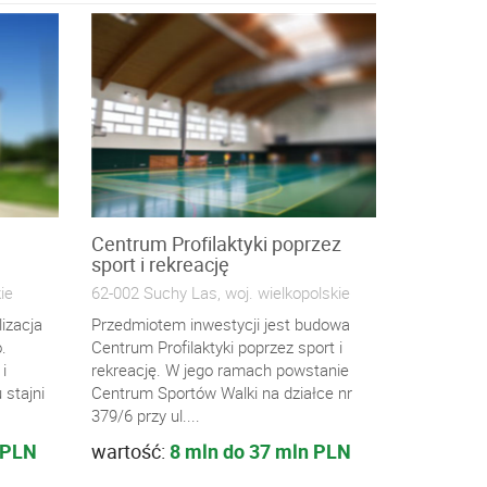
Centrum Profilaktyki poprzez
sport i rekreację
ie
62-002 Suchy Las, woj. wielkopolskie
izacja
Przedmiotem inwestycji jest budowa
.
Centrum Profilaktyki poprzez sport i
i
rekreację. W jego ramach powstanie
 stajni
Centrum Sportów Walki na działce nr
379/6 przy ul....
 PLN
wartość:
8 mln do 37 mln PLN