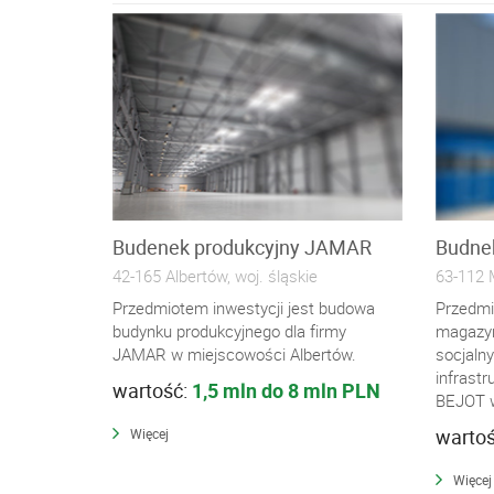
Budenek produkcyjny JAMAR
Budne
42-165 Albertów, woj. śląskie
63-112 M
Przedmiotem inwestycji jest budowa
Przedmi
budynku produkcyjnego dla firmy
magazyn
JAMAR w miejscowości Albertów.
socjaln
infrastr
wartość:
1,5 mln do 8 mln PLN
BEJOT w
warto
Więcej
Więcej