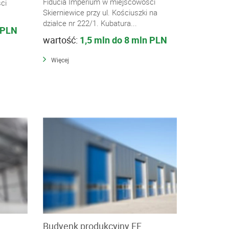
Fiducia Imperium w miejscowości
ci
Skierniewice przy ul. Kościuszki na
działce nr 222/1. Kubatura...
 PLN
wartość:
1,5 mln do 8 mln PLN
Więcej
Budyenk produkcyjny FF