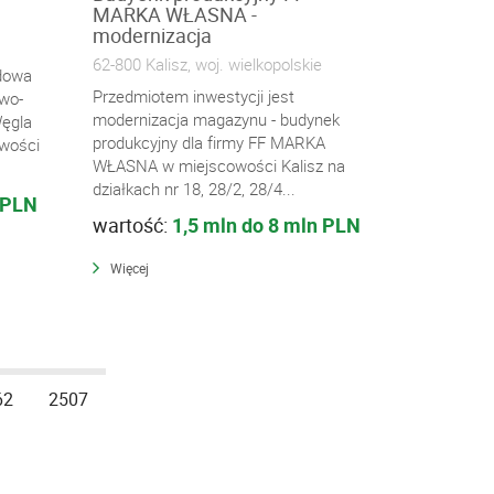
MARKA WŁASNA -
modernizacja
62-800 Kalisz, woj. wielkopolskie
udowa
Przedmiotem inwestycji jest
wo-
modernizacja magazynu - budynek
Węgla
produkcyjny dla firmy FF MARKA
wości
WŁASNA w miejscowości Kalisz na
działkach nr 18, 28/2, 28/4...
 PLN
wartość:
1,5 mln do 8 mln PLN
Więcej
62
2507