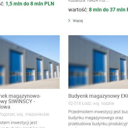
ść:
1,5 mln do 8 mln PLN
wartość:
8 mln do 37 mln
Więcej
nek magazynowo-
Budyenk magazynowy EK
owy ŚIWIŃSCY -
92-518 Łódź, woj. łódzkie
dowa
Przedmiotem inwestycji jest b
Pogorzel, woj. mazowieckie
budynku magazynowego oraz
otem inwestycji jest
przebudowa budynku produkcyj