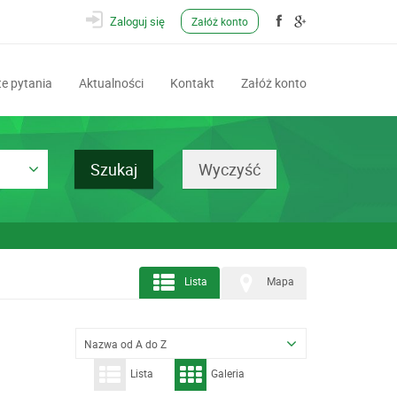
Zaloguj się
Załóż konto
e pytania
Aktualności
Kontakt
Załóż konto
Lista
Mapa
Nazwa od A do Z
Lista
Galeria