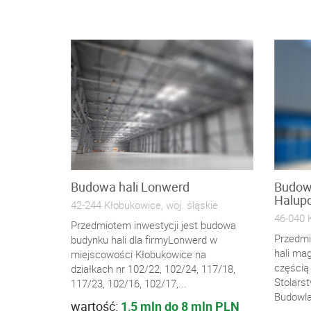
Budowa hali Lonwerd
Budow
Halup
42-244 Kłobukowice, woj. śląskie
46-040 K
Przedmiotem inwestycji jest budowa
Przedmi
budynku hali dla firmyLonwerd w
hali ma
miejscowości Kłobukowice na
częścią 
działkach nr 102/22, 102/24, 117/18,
Stolars
117/23, 102/16, 102/17,...
Budowla
wartość:
1,5 mln do 8 mln PLN