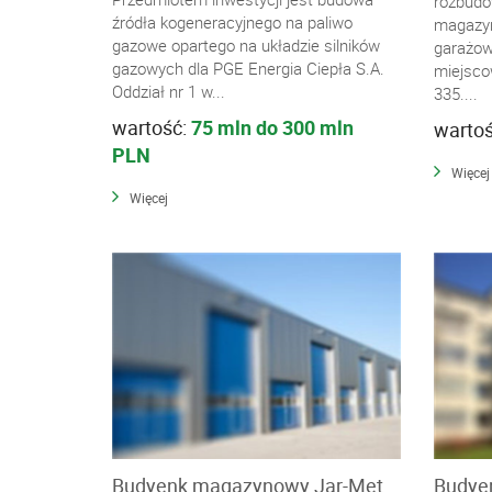
rozbudo
źródła kogeneracyjnego na paliwo
magazy
gazowe opartego na układzie silników
garażow
gazowych dla PGE Energia Ciepła S.A.
miejsco
Oddział nr 1 w...
335....
wartość:
75 mln do 300 mln
warto
PLN
Więcej
Więcej
Budyenk magazynowy Jar-Met
Budyen