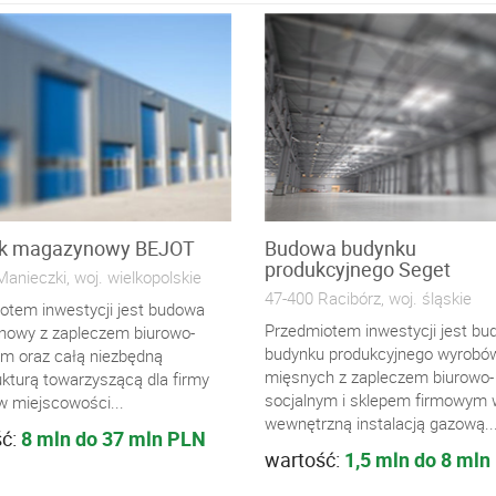
k magazynowy BEJOT
Budowa budynku
produkcyjnego Seget
anieczki, woj. wielkopolskie
47-400 Racibórz, woj. śląskie
otem inwestycji jest budowa
Przedmiotem inwestycji jest b
owy z zapleczem biurowo-
budynku produkcyjnego wyrobó
ym oraz całą niezbędną
mięsnych z zapleczem biurowo-
ukturą towarzyszącą dla firmy
socjalnym i sklepem firmowym 
 miejscowości...
wewnętrzną instalacją gazową..
ść:
8 mln do 37 mln PLN
wartość:
1,5 mln do 8 mln