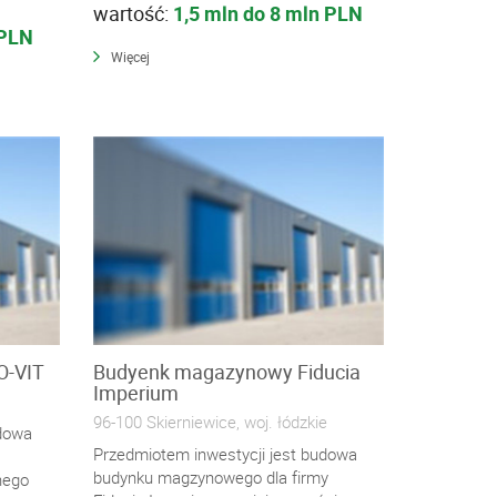
wartość:
1,5 mln do 8 mln PLN
 PLN
Więcej
O-VIT
Budyenk magazynowy Fiducia
Imperium
96-100 Skierniewice, woj. łódzkie
udowa
Przedmiotem inwestycji jest budowa
budynku magzynowego dla firmy
nego