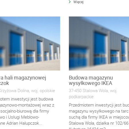
Więcej
a hali magazynowej
Budowa magazynu
czok
wysyłkowego IKEA
rzyżowa Dolina, woj. opolskie
37-450 Stalowa Wola, woj.
podkarpackie
otem inwestycji jest budowa
gazynowo-montażowej wraz z
Przedmiotem inwestycji jest b
socjalno-biurową dla firmy
magazynu wysyłkowego na tarc
two i Usługi Meblowo-
suchą dla firmy IKEA w miejsco
ne Adrian Halupczok...
Stalowa Wola, działka nr 102/66
Kubatura 16424 m3....