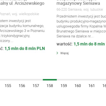
lny ul. Arciszewskiego
magazynowy Sieniawa
66-220 Sieniawa, woj. lubuskie
oznań, woj. wielkopolskie
Przedmiotem inwestycji jest b
otem inwestycji jest
budynku produkcyjno-magazyno
zacja budynku komunalnego,
usługowegodla firmy Kopalnia 
 Arciszewskiego 3 w Poznaniu.
Brunatnego Sieniawa w miejsco
 trzykondygnacyjny,
Sieniawa na działce nr...
czony....
wartość:
1,5 mln do 8 mln
ść:
1,5 mln do 8 mln PLN
Więcej
155
156
157
158
159
160
161
1