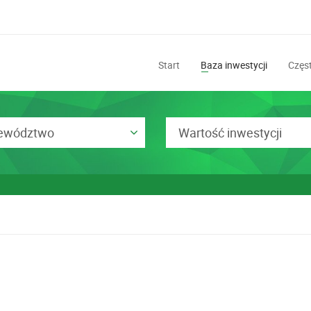
Start
Baza inwestycji
Częst
ewództwo
Wartość inwestycji