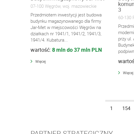
komuna
07-100 Węgrów, woj. mazowieckie
3
Przedmiotem inwestycji jest budowa
60-130 P
budynku magazynowanego dla firmy
Przedmi
Jar-Met w miejscowości Węgrów na
moderni
działkach nr 1941/1, 1941/2, 1941/3,
przy ul.
1941/4. Kubatura...
Budynek
wartość:
8 mln do 37 mln PLN
podpiwni
warto
Więcej
Więcej
1
154
PARTNER STRATEGICZNY