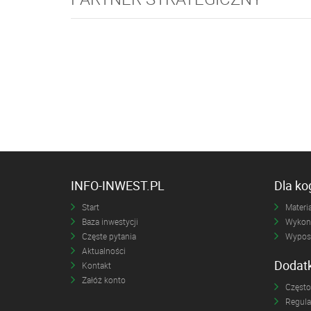
INFO-INWEST.PL
Dla k
Start
Materia
Baza inwestycji
Wykona
Częste pytania
Wyposa
Aktualności
Dodat
Kontakt
Załóż konto
Często
Regul