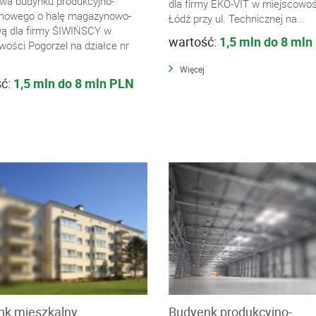
wa budynku produkcyjno-
dla firmy EKO-VIT w miejscowoś
nowego o halę magazynowo-
Łódź przy ul. Technicznej na...
ą dla firmy ŚIWIŃSCY w
wartość:
1,5 mln do 8 mln
wości Pogorzel na działce nr
Więcej
ść:
1,5 mln do 8 mln PLN
k mieszkalny,
Budyenk produkcyjno-