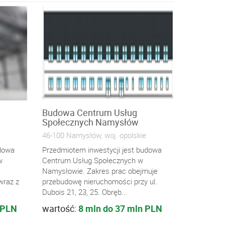
Budowa Centrum Usług
Społecznych Namysłów
46-100 Namysłów, woj. opolskie
udowa
Przedmiotem inwestycji jest budowa
w
Centrum Usług Społecznych w
Namysłowie. Zakres prac obejmuje
wraz z
przebudowę nieruchomości przy ul.
.
Dubois 21, 23, 25. Obręb...
 PLN
wartość:
8 mln do 37 mln PLN