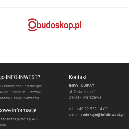
ogo INFO-INWEST?
Kontakt
INFO-INWEST
ły Budowlane i Instalacyjne
ul. Gabriela 4/1
wcy i Specjaliści Branżowi
01-347 Warszawa
żenie, Usługi i Narzędzia
tel. +48 22 532 14 00
kowe informacje
e-mail:
redakcja@infoinwest.pl
 zadawane pytania (FAQ)
amin