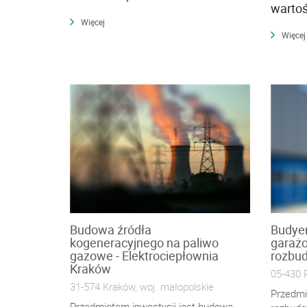
warto
Więcej
Więcej
Budowa źródła
Budye
kogeneracyjnego na paliwo
garaż
gazowe - Elektrociepłownia
rozbu
Kraków
05-430 
31-574 Kraków, woj. małopolskie
Przedmi
Przedmiotem inwestycji jest budowa