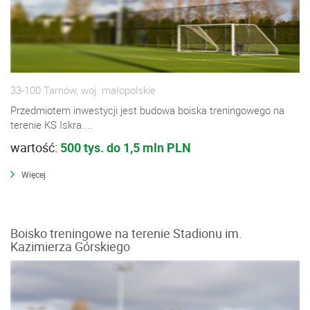
33-100 Tarnów, woj. małopolskie
Przedmiotem inwestycji jest budowa boiska treningowego na
terenie KS Iskra....
wartość:
500 tys. do 1,5 mln PLN
Więcej
Boisko treningowe na terenie Stadionu im.
Kazimierza Górskiego