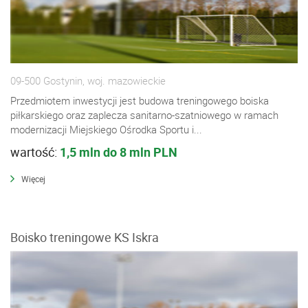
09-500 Gostynin, woj. mazowieckie
Przedmiotem inwestycji jest budowa treningowego boiska
piłkarskiego oraz zaplecza sanitarno-szatniowego w ramach
modernizacji Miejskiego Ośrodka Sportu i...
wartość:
1,5 mln do 8 mln PLN
Więcej
Boisko treningowe KS Iskra