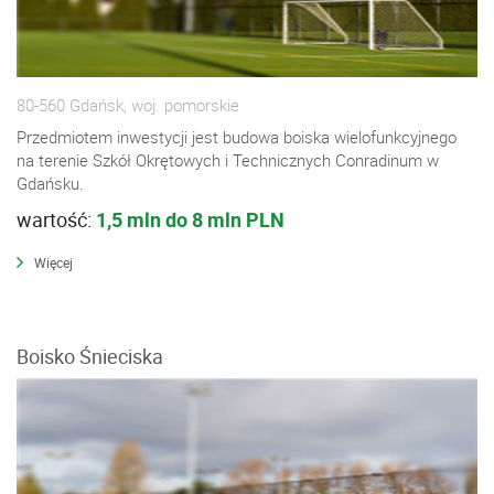
80-560 Gdańsk, woj. pomorskie
Przedmiotem inwestycji jest budowa boiska wielofunkcyjnego
na terenie Szkół Okrętowych i Technicznych Conradinum w
Gdańsku.
wartość:
1,5 mln do 8 mln PLN
Więcej
Boisko Śnieciska