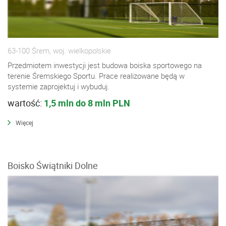
63-100 Śrem, woj. wielkopolskie
Przedmiotem inwestycji jest budowa boiska sportowego na
terenie Śremskiego Sportu. Prace realizowane będą w
systemie zaprojektuj i wybuduj.
wartość:
1,5 mln do 8 mln PLN
Więcej
Boisko Świątniki Dolne