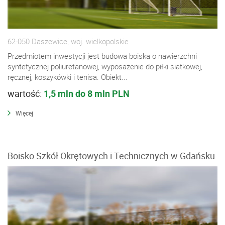
62-050 Daszewice, woj. wielkopolskie
Przedmiotem inwestycji jest budowa boiska o nawierzchni
syntetycznej poliuretanowej, wyposażenie do piłki siatkowej,
ręcznej, koszykówki i tenisa. Obiekt...
wartość:
1,5 mln do 8 mln PLN
Więcej
Boisko Szkół Okrętowych i Technicznych w Gdańsku