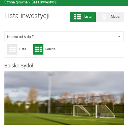
Strona główna
Baza inwestycji
Lista inwestycji
Lista
Mapa
Nazwa od A do Z
Lista
Galeria
Boisko Sydół