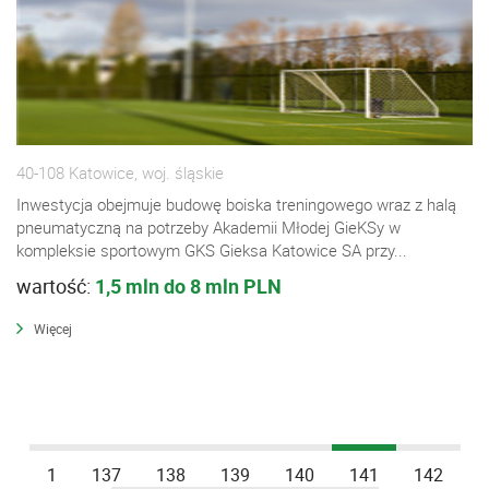
40-108 Katowice, woj. śląskie
Inwestycja obejmuje budowę boiska treningowego wraz z halą
pneumatyczną na potrzeby Akademii Młodej GieKSy w
kompleksie sportowym GKS Gieksa Katowice SA przy...
wartość:
1,5 mln do 8 mln PLN
Więcej
1
137
138
139
140
141
142