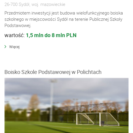
26-700 Sydół, woj. mazowieckie
Przedmiotem inwestycji jest budowa wielofunkcyjnego boiska
szkolnego w miejscowości Sydół na terenie Publicznej Szkoły
Podstawowej.
wartość:
1,5 mln do 8 mln PLN
Więcej
Boisko Szkole Podstawowej w Polichtach