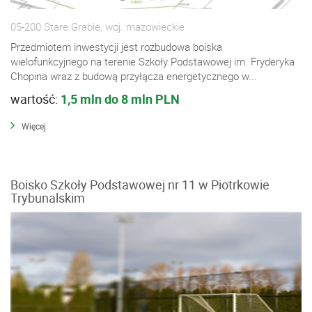
05-200 Stare Grabie, woj. mazowieckie
Przedmiotem inwestycji jest rozbudowa boiska
wielofunkcyjnego na terenie Szkoły Podstawowej im. Fryderyka
Chopina wraz z budową przyłącza energetycznego w...
wartość:
1,5 mln do 8 mln PLN
Więcej
Boisko Szkoły Podstawowej nr 11 w Piotrkowie
Trybunalskim