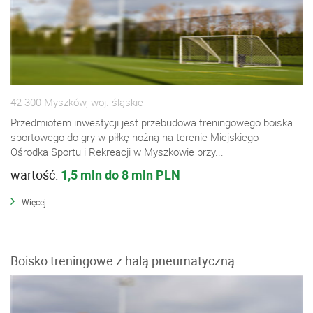
42-300 Myszków, woj. śląskie
Przedmiotem inwestycji jest przebudowa treningowego boiska
sportowego do gry w piłkę nożną na terenie Miejskiego
Ośrodka Sportu i Rekreacji w Myszkowie przy...
wartość:
1,5 mln do 8 mln PLN
Więcej
Boisko treningowe z halą pneumatyczną