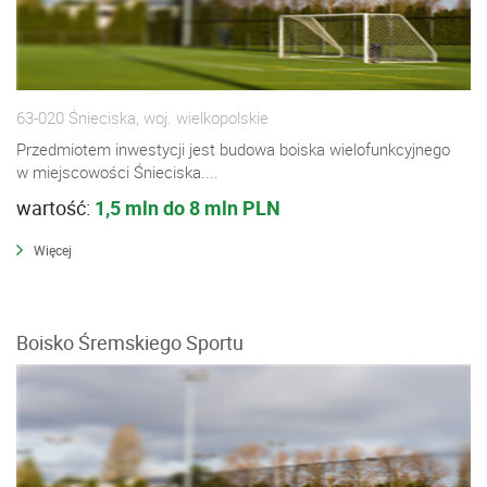
63-020 Śnieciska, woj. wielkopolskie
Przedmiotem inwestycji jest budowa boiska wielofunkcyjnego
w miejscowości Śnieciska....
wartość:
1,5 mln do 8 mln PLN
Więcej
Boisko Śremskiego Sportu