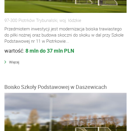
97-300 Piotrków Trybunalski, woj. łódzkie
Przedmiotem inwestycji jest modernizacja boiska trawiastego
do piłki nożnej oraz budowa skoczni do skoku w dal przy Szkole
Podstawowej nr 11 w Piotrkowie...
wartość:
8 mln do 37 mln PLN
Więcej
Boisko Szkoły Podstawowej w Daszewicach