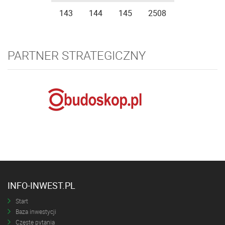
143
144
145
2508
PARTNER STRATEGICZNY
INFO-INWEST.PL
Start
Baza inwestycji
Częste pytania