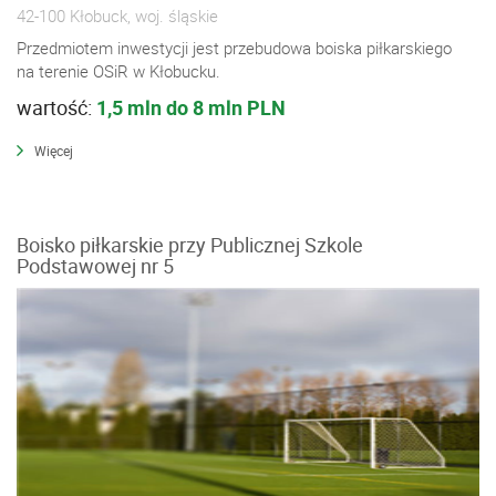
42-100 Kłobuck, woj. śląskie
Przedmiotem inwestycji jest przebudowa boiska piłkarskiego
na terenie OSiR w Kłobucku.
wartość:
1,5 mln do 8 mln PLN
Więcej
Boisko piłkarskie przy Publicznej Szkole
Podstawowej nr 5