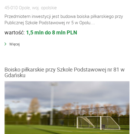
45-010 Opole, woj. opolskie
Przedmiotem inwestycji jest budowa boiska piłkarskiego przy
Publicznej Szkole Podstawowej nr 5 w Opolu....
wartość:
1,5 mln do 8 mln PLN
Więcej
Boisko piłkarskie przy Szkole Podstawowej nr 81 w
Gdańsku