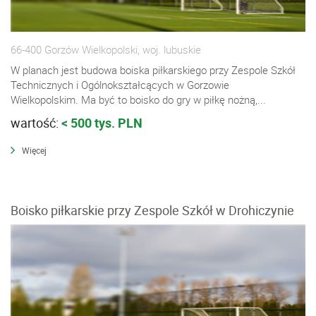
66-400 Gorzów Wielkopolski, woj. lubuskie
W planach jest budowa boiska piłkarskiego przy Zespole Szkół
Technicznych i Ogólnokształcących w Gorzowie
Wielkopolskim. Ma być to boisko do gry w piłkę nożną,...
wartość:
< 500 tys. PLN
Więcej
Boisko piłkarskie przy Zespole Szkół w Drohiczynie