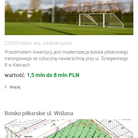
25-033 Kielce, woj. świętokrzyskie
Przedmiotem inwestycji jest modernizacja boiska piłkarskiego
treningowego ze sztuczną nawierzchnią przy ul. Ściegiennego
8 w Kielcach.
wartość:
1,5 mln do 8 mln PLN
Więcej
Boisko piłkarskie ul. Wiślana