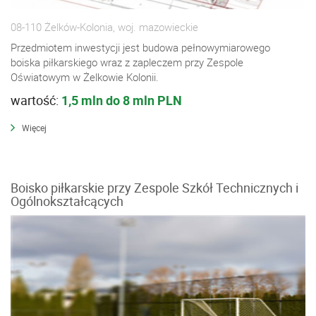
08-110 Żelków-Kolonia, woj. mazowieckie
Przedmiotem inwestycji jest budowa pełnowymiarowego
boiska piłkarskiego wraz z zapleczem przy Zespole
Oświatowym w Żelkowie Kolonii.
wartość:
1,5 mln do 8 mln PLN
Więcej
Boisko piłkarskie przy Zespole Szkół Technicznych i
Ogólnokształcących