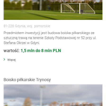
81-228 Gdynia, woj. pomorskie
Przedmiotem inwestycji jest budowa boiska piłkarskiego ze
sztuczną trawą na terenie Szkoły Podstawowej nr 52 przy ul.
Stefana Okrzei w Gdyni.
wartość:
1,5 mln do 8 mln PLN
Więcej
Boisko piłkarskie Trynosy