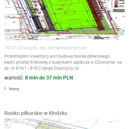
78-131 Dźwirzyno, woj. zachodniopomorskie
Przedmiotem inwestycji jest budowa boiska piłkarskiego,
bieżni prostej 6-torowej z budynkiem zaplecza w Dźwirzynie, na
dz. nr 819/1 i 819/2 obręb Dźwirzyno, Id...
wartość:
8 mln do 37 mln PLN
Więcej
Boisko piłkarskie w Kłodzku