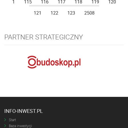
1
115
116
117
118
119
120
121
122
123
2508
PARTNER STRATEGICZNY
INFO-INWEST.PL
Start
Baza inwestycji