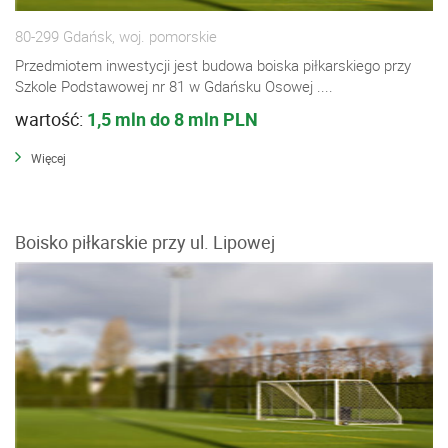
80-299 Gdańsk, woj. pomorskie
Przedmiotem inwestycji jest budowa boiska piłkarskiego przy
Szkole Podstawowej nr 81 w Gdańsku Osowej ....
wartość:
1,5 mln do 8 mln PLN
Więcej
Boisko piłkarskie przy ul. Lipowej