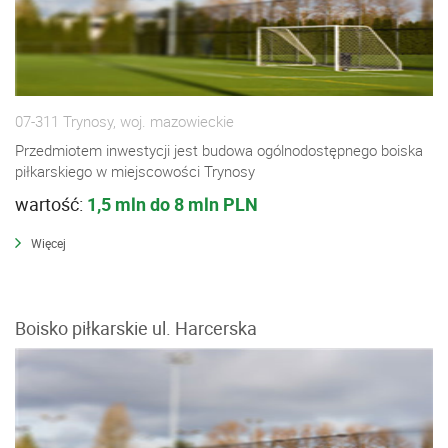
07-311 Trynosy, woj. mazowieckie
Przedmiotem inwestycji jest budowa ogólnodostępnego boiska
piłkarskiego w miejscowości Trynosy
wartość:
1,5 mln do 8 mln PLN
Więcej
Boisko piłkarskie ul. Harcerska