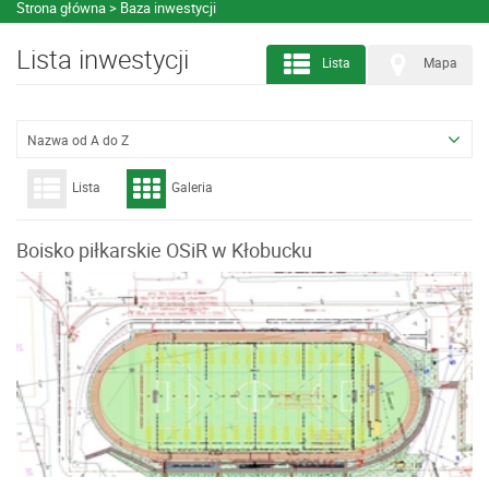
Strona główna
Baza inwestycji
Lista inwestycji
Lista
Mapa
Nazwa od A do Z
Lista
Galeria
Boisko piłkarskie OSiR w Kłobucku