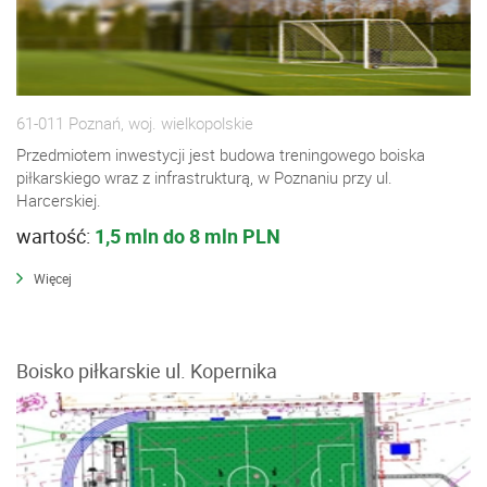
61-011 Poznań, woj. wielkopolskie
Przedmiotem inwestycji jest budowa treningowego boiska
piłkarskiego wraz z infrastrukturą, w Poznaniu przy ul.
Harcerskiej.
wartość:
1,5 mln do 8 mln PLN
Więcej
Boisko piłkarskie ul. Kopernika