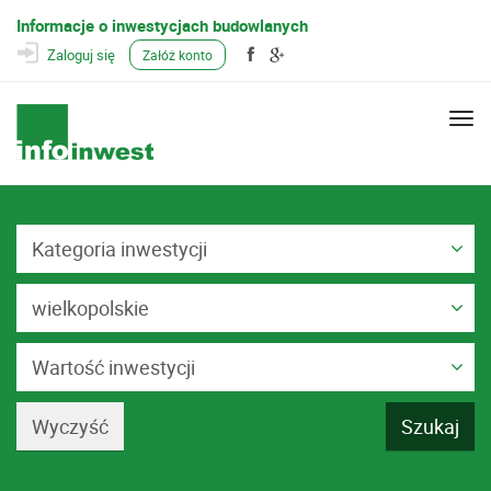
Informacje o inwestycjach budowlanych
Zaloguj się
Załóż konto
Togg
navi
Kategoria inwestycji
wielkopolskie
Wartość inwestycji