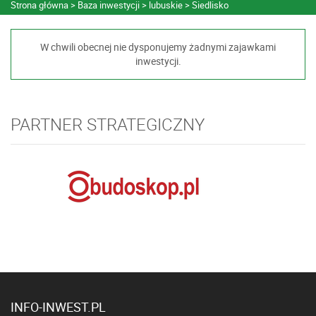
Strona główna
Baza inwestycji
lubuskie
Siedlisko
W chwili obecnej nie dysponujemy żadnymi zajawkami
inwestycji.
PARTNER STRATEGICZNY
INFO-INWEST.PL