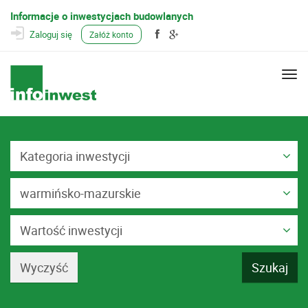
Informacje o inwestycjach budowlanych
Zaloguj się
Załóż konto
Togg
navi
Kategoria inwestycji
warmińsko-mazurskie
Wartość inwestycji