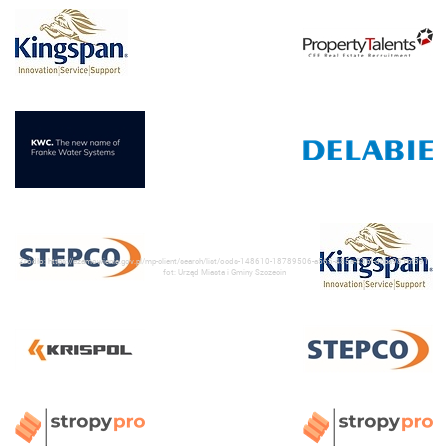
Źródło: https://ezamowienia.gov.pl/mp-client/search/list/ocds-148610-18789506-a565-485a-83bf-dbba981bf391
fot: Urząd Miasta i Gminy Szczecin