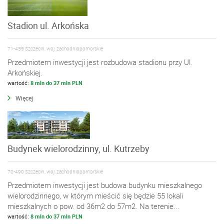
Stadion ul. Arkońska
71-455 Szczecin, woj. zachodniopomorskie
Przedmiotem inwestycji jest rozbudowa stadionu przy Ul.
Arkońskiej.
wartość:
8 mln do 37 mln PLN
Więcej
Budynek wielorodzinny, ul. Kutrzeby
70-490 Szczecin, woj. zachodniopomorskie
Przedmiotem inwestycji jest budowa budynku mieszkalnego
wielorodzinnego, w którym mieścić się będzie 55 lokali
mieszkalnych o pow. od 36m2 do 57m2. Na terenie...
wartość:
8 mln do 37 mln PLN