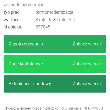
zachodniopomorskie
typ prac:
termomodernizacja
wartość:
8 mln do 37 mln PLN
id obiektu:
877845
Zapotrzebowania
Zobacz więcej!
Dane kontaktowe
Zobacz więcej!
Aktualności z budowy
Zobacz więcej!
Chcesz
wiedzieć
więcej? Załóż konto w serwisie INFO-INWEST