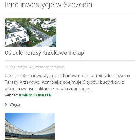
Inne inwestycje w Szczecin
Osiedle Tarasy Krzekowo II etap
71-220 Szczecin, woj. zachodniopomorskie
Przedmiotem inwestycji jest budowa osiedla mieszkaniowego
Tarasy Krzekowo. Kompleks obejmuje 6 typów budynków o
zróżnicowanym układzie powierzchni oraz...
wartość:
8 mln do 37 mln PLN
Więcej