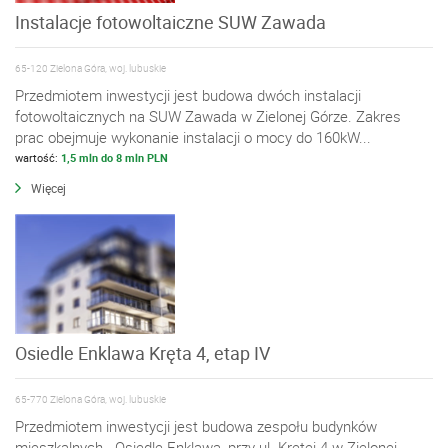
Instalacje fotowoltaiczne SUW Zawada
65-120 Zielona Góra, woj. lubuskie
Przedmiotem inwestycji jest budowa dwóch instalacji
fotowoltaicznych na SUW Zawada w Zielonej Górze. Zakres
prac obejmuje wykonanie instalacji o mocy do 160kW...
wartość:
1,5 mln do 8 mln PLN
Więcej
Osiedle Enklawa Kręta 4, etap IV
65-770 Zielona Góra, woj. lubuskie
Przedmiotem inwestycji jest budowa zespołu budynków
mieszkalnych - Osiedle Enklawa, przy ul. Krętej 4 w Zielonej