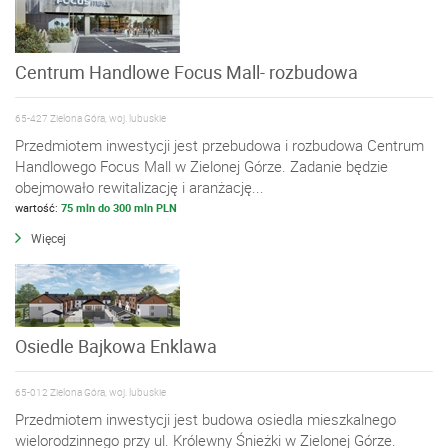
Centrum Handlowe Focus Mall- rozbudowa
65-427 Zielona Góra, woj. lubuskie
Przedmiotem inwestycji jest przebudowa i rozbudowa Centrum
Handlowego Focus Mall w Zielonej Górze. Zadanie będzie
obejmowało rewitalizację i aranżację...
wartość:
75 mln do 300 mln PLN
Więcej
Osiedle Bajkowa Enklawa
65-012 Zielona Góra, woj. lubuskie
Przedmiotem inwestycji jest budowa osiedla mieszkalnego
wielorodzinnego przy ul. Królewny Śnieżki w Zielonej Górze.