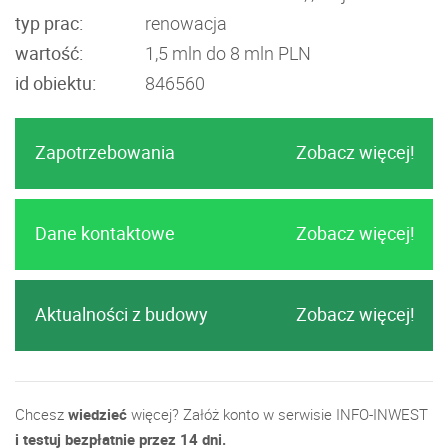
typ prac:
renowacja
wartość:
1,5 mln do 8 mln PLN
id obiektu:
846560
Zapotrzebowania
Zobacz więcej!
Dane kontaktowe
Zobacz więcej!
Aktualności z budowy
Zobacz więcej!
Chcesz
wiedzieć
więcej? Załóż konto w serwisie INFO-INWEST
i testuj bezpłatnie przez 14 dni.