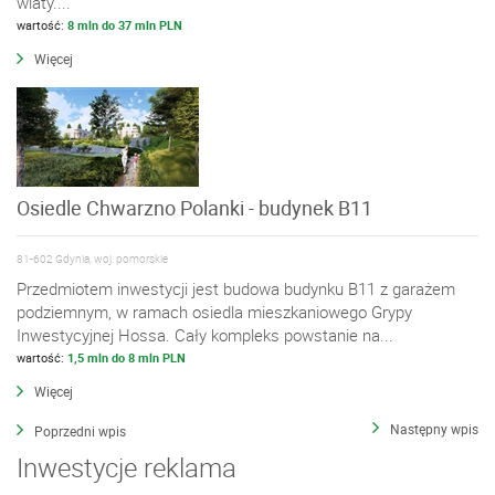
wiaty....
wartość:
8 mln do 37 mln PLN
Więcej
Osiedle Chwarzno Polanki - budynek B11
81-602 Gdynia, woj. pomorskie
Przedmiotem inwestycji jest budowa budynku B11 z garażem
podziemnym, w ramach osiedla mieszkaniowego Grypy
Inwestycyjnej Hossa. Cały kompleks powstanie na...
wartość:
1,5 mln do 8 mln PLN
Więcej
Następny wpis
Poprzedni wpis
Inwestycje reklama