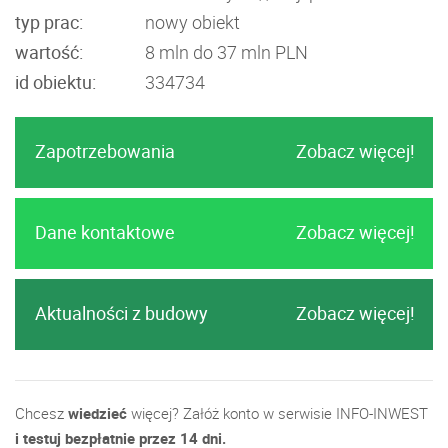
typ prac:
nowy obiekt
wartość:
8 mln do 37 mln PLN
id obiektu:
334734
Zapotrzebowania
Zobacz więcej!
Dane kontaktowe
Zobacz więcej!
Aktualności z budowy
Zobacz więcej!
Chcesz
wiedzieć
więcej? Załóż konto w serwisie INFO-INWEST
i testuj bezpłatnie przez 14 dni.