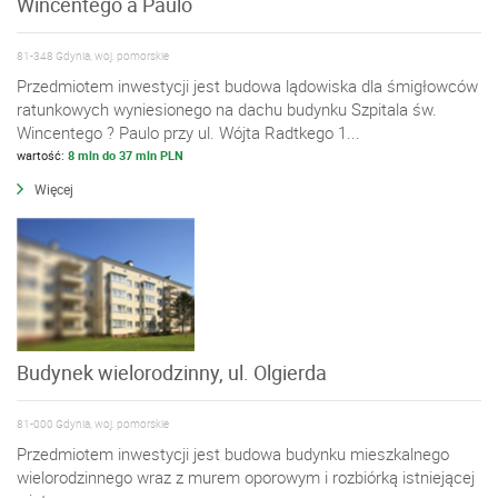
Wincentego a Paulo
81-348 Gdynia, woj. pomorskie
Przedmiotem inwestycji jest budowa lądowiska dla śmigłowców
ratunkowych wyniesionego na dachu budynku Szpitala św.
Wincentego ? Paulo przy ul. Wójta Radtkego 1...
wartość:
8 mln do 37 mln PLN
Więcej
Budynek wielorodzinny, ul. Olgierda
81-000 Gdynia, woj. pomorskie
Przedmiotem inwestycji jest budowa budynku mieszkalnego
wielorodzinnego wraz z murem oporowym i rozbiórką istniejącej