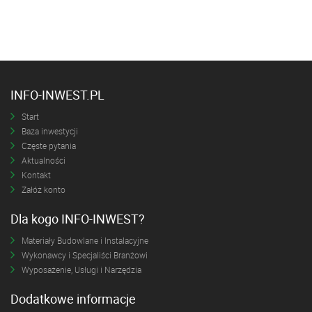
INFO-INWEST.PL
Start
Baza inwestycji
Częste pytania
Aktualności
Kontakt
Załóż konto
Dla kogo INFO-INWEST?
Materiały Budowlane i Instalacyjne
Wykonawcy i Specjaliści Branżowi
Wyposażenie, Usługi i Narzędzia
Dodatkowe informacje