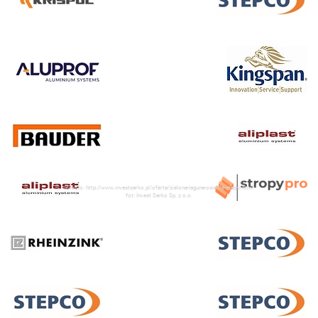
Źródło: http://www.investsarko.pl/oferta/zielona-laguna-osiedle-etap-ii.html
fot: Invest Sarko Sp. z o.o.