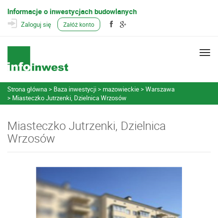
Informacje o inwestycjach budowlanych
Zaloguj się
Załóż konto
Togg
navi
Strona główna
Baza inwestycji
mazowieckie
Warszawa
Miasteczko Jutrzenki, Dzielnica Wrzosów
Miasteczko Jutrzenki, Dzielnica
Wrzosów