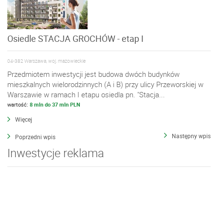
Osiedle STACJA GROCHÓW - etap I
04-382 Warszawa, woj. mazowieckie
Przedmiotem inwestycji jest budowa dwóch budynków
mieszkalnych wielorodzinnych (A i B) przy ulicy Przeworskiej w
Warszawie w ramach I etapu osiedla pn. "Stacja...
wartość:
8 mln do 37 mln PLN
Więcej
Następny wpis
Poprzedni wpis
Inwestycje reklama