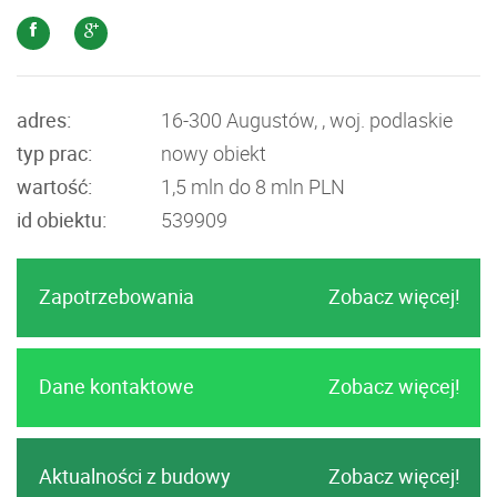
adres:
16-300 Augustów, , woj. podlaskie
typ prac:
nowy obiekt
wartość:
1,5 mln do 8 mln PLN
id obiektu:
539909
Zapotrzebowania
Zobacz więcej!
Dane kontaktowe
Zobacz więcej!
Aktualności z budowy
Zobacz więcej!