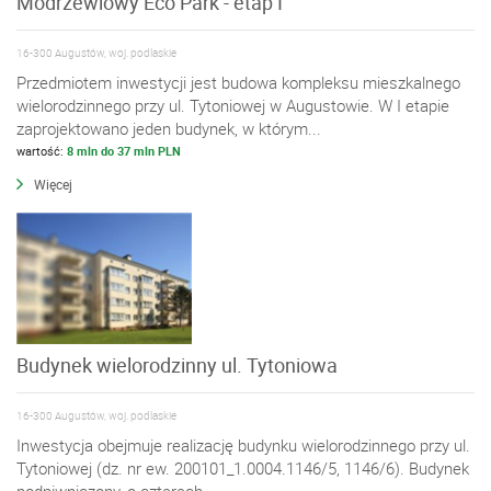
Modrzewiowy Eco Park - etap I
16-300 Augustów, woj. podlaskie
Przedmiotem inwestycji jest budowa kompleksu mieszkalnego
wielorodzinnego przy ul. Tytoniowej w Augustowie. W I etapie
zaprojektowano jeden budynek, w którym...
wartość:
8 mln do 37 mln PLN
Więcej
Budynek wielorodzinny ul. Tytoniowa
16-300 Augustów, woj. podlaskie
Inwestycja obejmuje realizację budynku wielorodzinnego przy ul.
Tytoniowej (dz. nr ew. 200101_1.0004.1146/5, 1146/6). Budynek
podpiwniczony, o czterech...