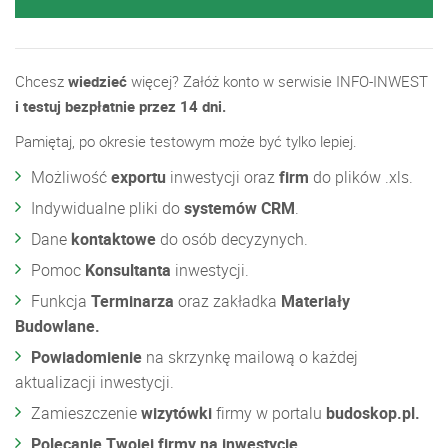
Chcesz
wiedzieć
więcej? Załóż konto w serwisie INFO-INWEST
i testuj bezpłatnie przez 14 dni.
Pamiętaj, po okresie testowym może być tylko lepiej.
Możliwość
exportu
inwestycji oraz
firm
do plików .xls.
Indywidualne pliki do
systemów CRM
.
Dane
kontaktowe
do osób decyzynych.
Pomoc
Konsultanta
inwestycji.
Funkcja
Terminarza
oraz zakładka
Materiały
Budowlane.
Powiadomienie
na skrzynkę mailową o każdej
aktualizacji inwestycji.
Zamieszczenie
wizytówki
firmy w portalu
budoskop.pl.
Polecanie Twojej firmy na inwestycje.