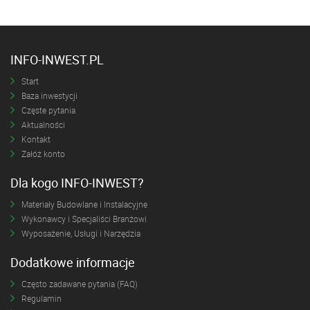
INFO-INWEST.PL
Start
Baza inwestycji
Częste pytania
Aktualności
Kontakt
Załóż konto
Dla kogo INFO-INWEST?
Materiały Budowlane i Instalacyjne
Wykonawcy i Specjaliści Branżowi
Wyposażenie, Usługi i Narzędzia
Dodatkowe informacje
Często zadawane pytania (FAQ)
Regulamin