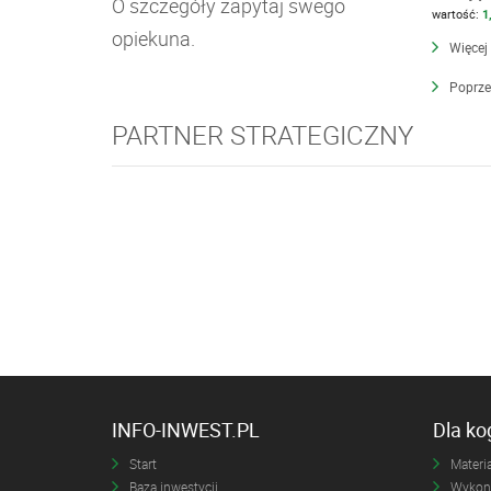
O szczegóły zapytaj swego
wartość:
1
opiekuna.
Więcej
Poprze
PARTNER STRATEGICZNY
INFO-INWEST.PL
Dla k
Start
Materia
Baza inwestycji
Wykona