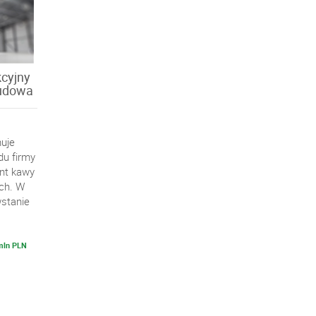
kcyjny
budowa
muje
du firmy
nt kawy
ach. W
stanie
 mln PLN