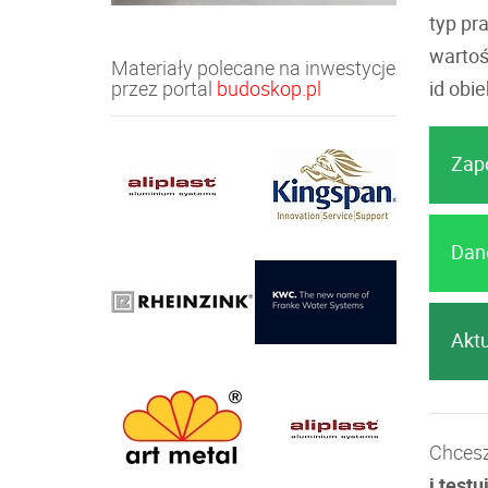
typ pra
wartoś
Materiały polecane na inwestycje
przez portal
budoskop.pl
id obie
Zap
Dan
Akt
Chces
i testu