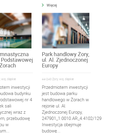
Więcej
imnastyczna
Park handlowy Żory,
y Podstawowej
ul. Al. Zjednoczonej
 Żorach
Europy
 woj. śląskie
44-240 Żory, woj. śląskie
otem inwestycji
Przedmiotem inwestycji
zbudowa budynku
jest budowa parku
Podstawowej nr 4
handlowego w Żorach w
k sali
rejonie ul. Al.
ycznej wraz z
Zjednoczonej Europy,
iem, przebudowę
247901_1.0010.AR_4.4102/129
apu w
Inwestycja obejmuje
cym...
budowę...