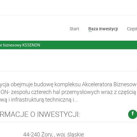
Start
Baza inwestycji
Częst
tor biznesowy KSSENON
ycja obejmuje budowę kompleksu Akceleratora Bizneso
N- zespołu czterech hal przemysłowych wraz z częścią
ą i infrastrukturą techniczną i...
RMACJE O INWESTYCJI:
44-240 Żory, , woj. śląskie