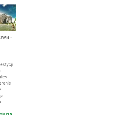
owa -
a
estycji
i
licy
erenie
w
ja
a
.
 mln PLN