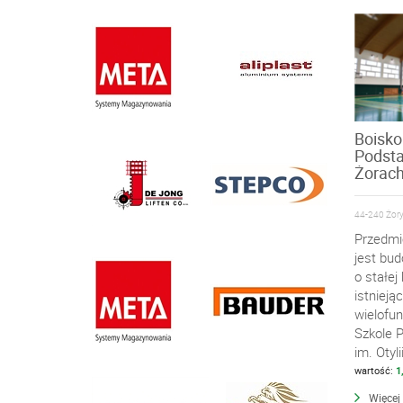
Boisko
Podsta
Żorac
44-240 Żory,
Przedmi
jest bu
o stałej
istnieją
wielofu
Szkole 
im. Otyl
wartość:
1
Więcej