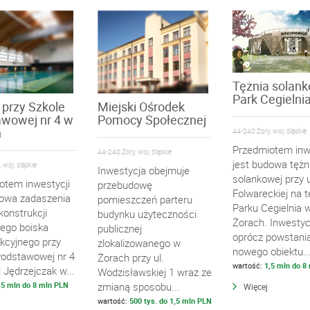
Tężnia solank
Park Cegielni
 przy Szkole
Miejski Ośrodek
wowej nr 4 w
Pomocy Społecznej
h
44-240 Żory, woj. śląskie
Przedmiotem inw
44-240 Żory, woj. śląskie
jest budowa tężn
 woj. śląskie
Inwestycja obejmuje
solankowej przy u
otem inwestycji
przebudowę
Folwareckiej na t
dowa zadaszenia
pomieszczeń parteru
Parku Cegielnia 
 konstrukcji
budynku użyteczności
Żorach. Inwestyc
cego boiska
publicznej
oprócz powstani
nkcyjnego przy
zlokalizowanego w
nowego obiektu..
Podstawowej nr 4
Żorach przy ul.
wartość:
1,5 mln do 8
ii Jędrzejczak w...
Wodzisławskiej 1 wraz ze
,5 mln do 8 mln PLN
zmianą sposobu...
Więcej
wartość:
500 tys. do 1,5 mln PLN