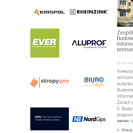
Zespół
Budow
Inform
termo
44-240 Żory,
Inwesty
termomo
budynku
Budowla
Informa
Żorach p
5. Budy
podpiwni
wartość:
1
Więcej