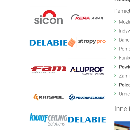
Pamięt
Możl
Indyw
Dan
Pom
Funk
Powi
Zami
Polec
Umie
Inne 