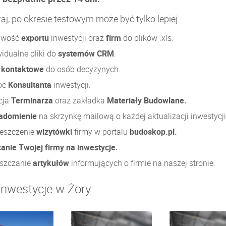
aj, po okresie testowym może być tylko lepiej.
iwość
exportu
inwestycji oraz
firm
do plików .xls.
idualne pliki do
systemów CRM
.
e
kontaktowe
do osób decyzynych.
oc
Konsultanta
inwestycji.
cja
Terminarza
oraz zakładka
Materiały Budowlane.
adomienie
na skrzynkę mailową o każdej aktualizacji inwestycji
eszczenie
wizytówki
firmy w portalu
budoskop.pl.
anie Twojej firmy na inwestycje.
szczanie
artykułów
informujących o firmie na naszej stronie.
inwestycje w Żory