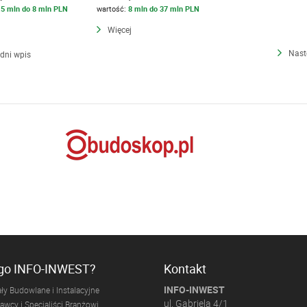
,5 mln do 8 mln PLN
wartość:
8 mln do 37 mln PLN
Więcej
Nast
dni wpis
ogo INFO-INWEST?
Kontakt
INFO-INWEST
ły Budowlane i Instalacyjne
ul. Gabriela 4/1
wcy i Specjaliści Branżowi