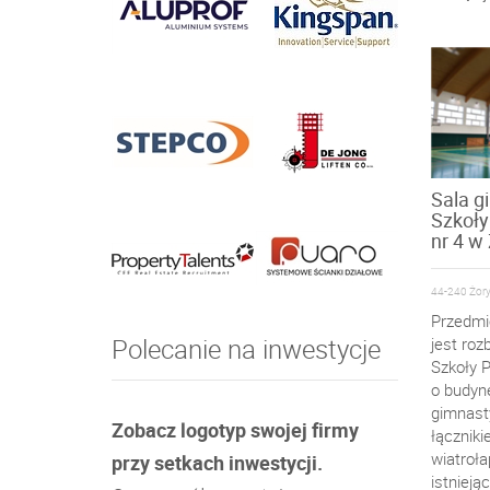
Sala g
Szkoł
nr 4 w
44-240 Żory,
Przedmi
Polecanie na inwestycje
jest ro
Szkoły 
o budyne
gimnast
Zobacz logotyp swojej firmy
łącznik
wiatroł
przy setkach inwestycji.
istnieją