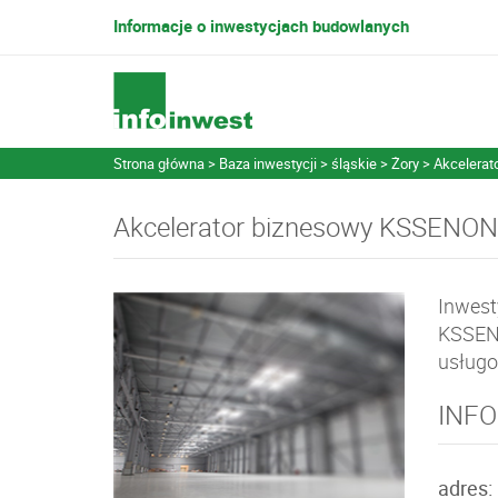
Informacje o inwestycjach budowlanych
Strona główna
Baza inwestycji
śląskie
Żory
Akcelera
Akcelerator biznesowy KSSENON
Inwest
KSSENO
usługow
INFO
adres: