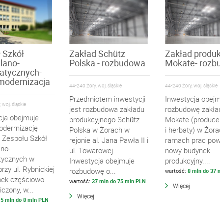
 Szkół
Zakład Schütz
Zakład produ
lano-
Polska - rozbudowa
Mokate- roz
atycznych-
modernizacja
44-240 Żory, woj. śląskie
44-240 Żory, woj. śląskie
Przedmiotem inwestycji
Inwestycja obej
 woj. śląskie
jest rozbudowa zakładu
rozbudowę zakła
cja obejmuje
produkcyjnego Schütz
Mokate (produce
derrnizację
Polska w Żorach w
i herbaty) w Żor
 Zespołu Szkół
rejonie al. Jana Pawła II i
ramach prac pow
no-
ul. Towarowej.
nowy budynek
tycznych w
Inwestycja obejmuje
produkcyjny....
rzy ul. Rybnickiej
rozbudowę o...
wartość:
8 mln do 37
nek częściowo
wartość:
37 mln do 75 mln PLN
Więcej
czony, w...
Więcej
,5 mln do 8 mln PLN