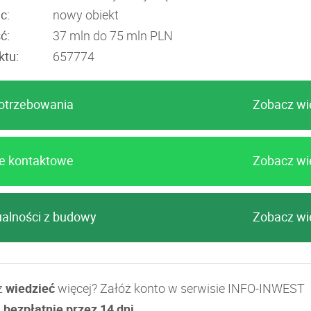
c:
nowy obiekt
ć:
37 mln do 75 mln PLN
ktu:
657774
otrzebowania
Zobacz wi
e kontaktowe
Zobacz wi
ualności z budowy
Zobacz wi
z
wiedzieć
więcej? Załóż konto w serwisie INFO-INWEST
j bezpłatnie przez 14 dni.