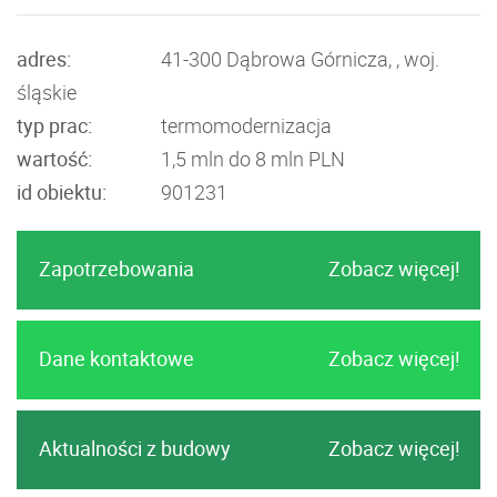
adres:
41-300 Dąbrowa Górnicza, , woj.
śląskie
typ prac:
termomodernizacja
wartość:
1,5 mln do 8 mln PLN
id obiektu:
901231
Zapotrzebowania
Zobacz więcej!
Dane kontaktowe
Zobacz więcej!
Aktualności z budowy
Zobacz więcej!