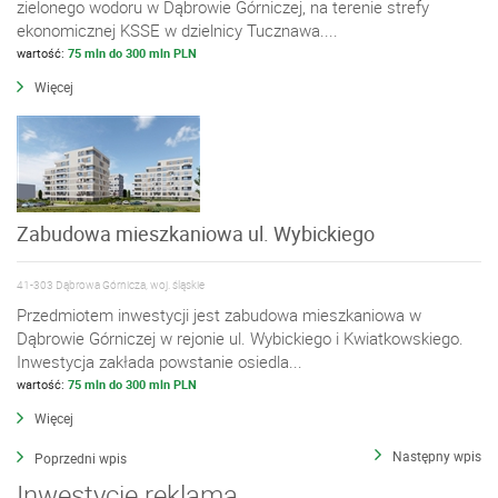
zielonego wodoru w Dąbrowie Górniczej, na terenie strefy
ekonomicznej KSSE w dzielnicy Tucznawa....
wartość:
75 mln do 300 mln PLN
Więcej
Zabudowa mieszkaniowa ul. Wybickiego
41-303 Dąbrowa Górnicza, woj. śląskie
Przedmiotem inwestycji jest zabudowa mieszkaniowa w
Dąbrowie Górniczej w rejonie ul. Wybickiego i Kwiatkowskiego.
Inwestycja zakłada powstanie osiedla...
wartość:
75 mln do 300 mln PLN
Więcej
Następny wpis
Poprzedni wpis
Inwestycje reklama