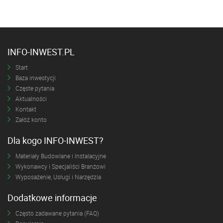
INFO-INWEST.PL
Start
Baza inwestycji
Częste pytania
Aktualności
Kontakt
Załóż konto
Dla kogo INFO-INWEST?
Materiały Budowlane i Instalacyjne
Wykonawcy i Specjaliści Branżowi
Wyposażenie, Usługi i Narzędzia
Dodatkowe informacje
Często zadawane pytania (FAQ)