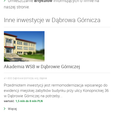
Umieszczanie
artykułów
informujących o firmie na
naszej stronie.
Inne inwestycje w Dąbrowa Górnicza
Akademia WSB w Dąbrowie Górniczej
41-300 Dąbrowa Górnicza, woj. śląskie
Przedmiotem inwestycji jest rermomodernizacja wpisanego do
ewidencji miejskiej zabytków budynku przy ulicy Konopnickiej 36
w Dąbrowie Górniczej na potrzeby...
wartość:
1,5 mln do 8 mln PLN
Więcej