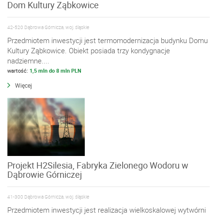
Dom Kultury Ząbkowice
42-520 Dąbrowa Górnicza, woj. śląskie
Przedmiotem inwestycji jest termomodernizacja budynku Domu
Kultury Ząbkowice. Obiekt posiada trzy kondygnacje
nadziemne....
wartość:
1,5 mln do 8 mln PLN
Więcej
Projekt H2Silesia, Fabryka Zielonego Wodoru w
Dąbrowie Górniczej
41-300 Dąbrowa Górnicza, woj. śląskie
Przedmiotem inwestycji jest realizacja wielkoskalowej wytwórni