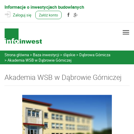
Informacje o inwestycjach budowlanych
Zaloguj się
Załóż konto
Togg
navi
Strona główna
Baza inwestycji
śląskie
Dąbrowa Górnicza
Akademia WSB w Dąbrowie Górniczej
Akademia WSB w Dąbrowie Górniczej