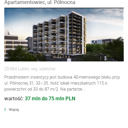
Apartamentowiec, ul. Północna
20-064 Lublin, woj. lubelskie
Przedmiotem inwestycji jest budowa 40-metrowego bloku przy
ul. Północnej 31, 33 i 35. Ilość lokali mieszkalnych 115 o
powierzchni od 33 do 87 m/2. Na parterze...
wartość:
37 mln do 75 mln PLN
Więcej