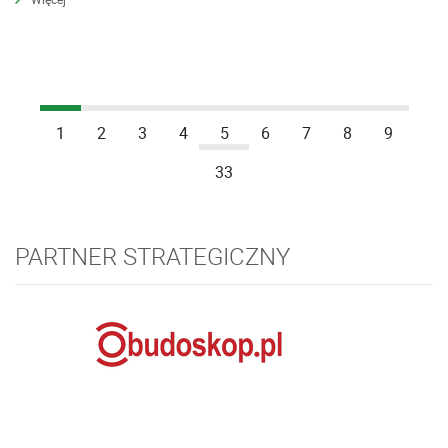
1
2
3
4
5
6
7
8
9
33
PARTNER STRATEGICZNY