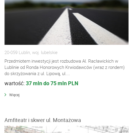
20-059 Lublin, woj. lubelskie
Przedmiotem inwestycji jest rozbudowa Al. Racławickich w
Lublinie od Ronda Honorowych Krwiodawców (wraz z rondem)
do skrzyżowania z ul. Lipową, ul....
wartość:
37 mln do 75 mln PLN
Więcej
Amfiteatr i skwer ul. Montażowa