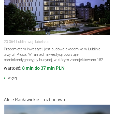
20-064 Lublin, woj. lubelskie
Przedmiotem inwestycji jest budowa akademika w Lublinie
przy ul. Prusa. W ramach inwestycji powstaje
ośmiokondygnacyjny budynej, w którym zaprojektowano 182...
wartość:
8 mln do 37 mln PLN
Więcej
Aleje Racławickie - rozbudowa