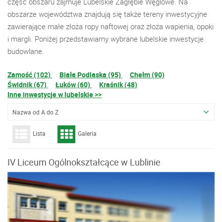
część obszaru zajmuje Lubelskie Zagłębie Węglowe. Na
obszarze województwa znajdują się także tereny inwestycyjne
zawierające małe złoża ropy naftowej oraz złoża wapienia, opoki
i margli. Poniżej przedstawiamy wybrane lubelskie inwestycje
budowlane.
Zamość (102)
Biała Podlaska (95)
Chełm (90)
Świdnik (67)
Łuków (60)
Kraśnik (48)
Inne inwestycje w lubelskie >>
Nazwa od A do Z
Lista
Galeria
IV Liceum Ogólnokształcące w Lublinie