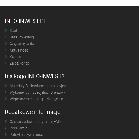
INFO-INWEST.PL
Start
Baza inwestycji
Częste pytania
Aktualności
Kontakt
Załóż konto
Dla kogo INFO-INWEST?
Materiały Budowlane i Instalacyjne
Wykonawcy i Specjaliści Branżowi
Wyposażenie, Usługi i Narzędzia
Dodatkowe informacje
Często zadawane pytania (FAQ)
Regulamin
Polityka prywatności