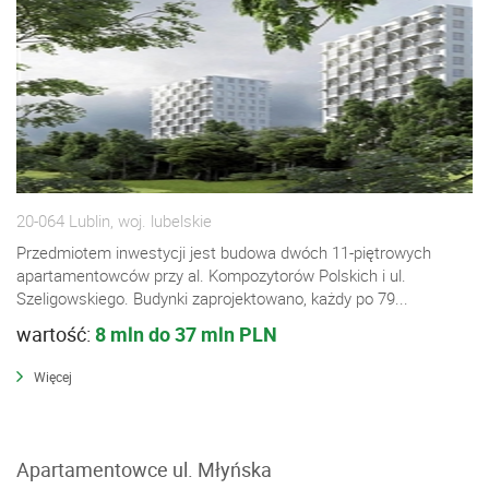
20-064 Lublin, woj. lubelskie
Przedmiotem inwestycji jest budowa dwóch 11-piętrowych
apartamentowców przy al. Kompozytorów Polskich i ul.
Szeligowskiego. Budynki zaprojektowano, każdy po 79...
wartość:
8 mln do 37 mln PLN
Więcej
Apartamentowce ul. Młyńska