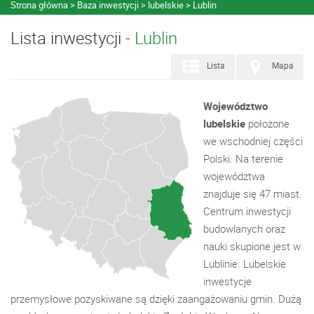
Strona główna
Baza inwestycji
lubelskie
Lublin
Lista inwestycji -
Lublin
Lista
Mapa
Województwo
lubelskie
położone
we wschodniej części
Polski. Na terenie
województwa
znajduje się 47 miast.
Centrum inwestycji
budowlanych oraz
nauki skupione jest w
Lublinie. Lubelskie
inwestycje
przemysłowe pozyskiwane są dzięki zaangażowaniu gmin. Dużą